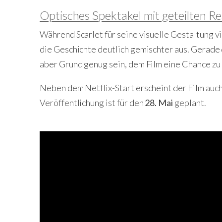
Optisches Spektakel mit geteilten R
Während Scarlet für seine visuelle Gestaltung vie
die Geschichte deutlich gemischter aus. Gerade 
aber Grund genug sein, dem Film eine Chance zu
Neben dem Netflix-Start erscheint der Film auch
Veröffentlichung ist für den
28. Mai
geplant.