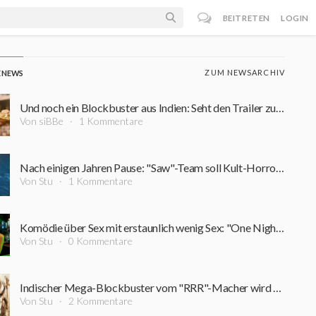
BEITRETEN
LOGIN
ZUM NEWSARCHIV
E NEWS
Und noch ein Blockbuster aus Indien: Seht den Trailer zum Fantasy-Epos "Ramayana: Part I"
Von siBBe
1 Kommentare
Nach einigen Jahren Pause: "Saw"-Team soll Kult-Horrorfigur zurück auf die Leinwand bringen
Von Stu
1 Kommentare
Komödie über Sex mit erstaunlich wenig Sex: "One Night Only"-Regisseur erklärt entfernte Nacktszenen
Von Stu
0 Kommentare
Indischer Mega-Blockbuster vom "RRR"-Macher wird komplett für IMAX gedreht
Von Stu
2 Kommentare