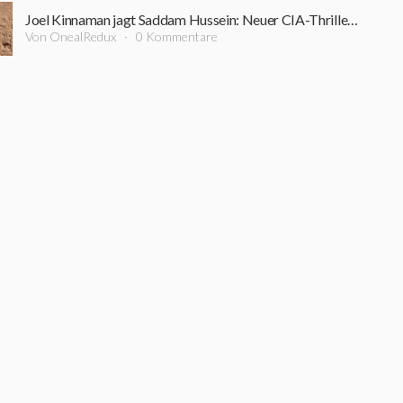
Joel Kinnaman jagt Saddam Hussein: Neuer CIA-Thriller startet bereits im September
Von OnealRedux
0 Kommentare