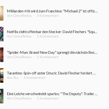
Milliarden-Hit wird zum Franchise: "Michael 2" ist offiziell in Arbeit – erster Zeitplan steht
Von OnealRedux
3 Kommentare
Netflix zieht offenbar den Stecker: David Finchers "Squid Game"-Projekt steht vor dem Aus
Von OnealRedux
5 Kommentare
"Spider-Man: Brand New Day" sprengt die nächste Bestmarke: Diesen Kino-Rekord schaffte zuvor kein Film
Von OnealRedux
2 Kommentare
Tarantino-Spin-off unter Druck: David Fincher fordert Nachdrehs für 200-Millionen-Dollar-Film
Von Stu
6 Kommentare
Eine Leiche verschwindet spurlos: "The Deputy"-Trailer führt in einen Sumpf aus Korruption und Verbrechen
Von OnealRedux
1 Kommentare