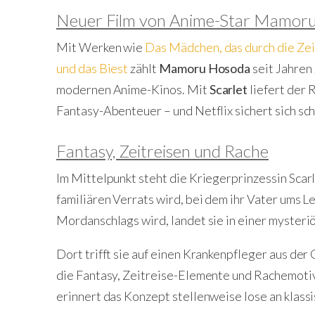
Neuer Film von Anime-Star Mamor
Mit Werken wie
Das Mädchen, das durch die Zei
und das Biest
zählt
Mamoru Hosoda
seit Jahren
modernen Anime-Kinos. Mit
Scarlet
liefert der 
Fantasy-Abenteuer – und Netflix sichert sich sch
Fantasy, Zeitreisen und Rache
Im Mittelpunkt steht die Kriegerprinzessin Scarl
familiären Verrats wird, bei dem ihr Vater ums L
Mordanschlags wird, landet sie in einer myster
Dort trifft sie auf einen Krankenpfleger aus der
die Fantasy, Zeitreise-Elemente und Rachemotiv
erinnert das Konzept stellenweise lose an klass