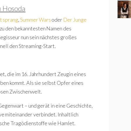
u Hosoda
t sprang
,
Summer Wars
oder
Der Junge
 zu den bekanntesten Namen des
Regisseur nun sein nächstes großes
nell den Streaming-Start.
et, die im 16. Jahrhundert Zeugin eines
eben kommt. Als sie selbst Opfer eines
iösen Zwischenwelt.
 Gegenwart – und gerät in eine Geschichte,
e miteinander verbindet. Inhaltlich
ische Tragödienstoffe wie Hamlet.