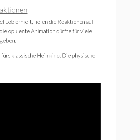
eaktionen
l Lob erhielt, fielen die Reaktionen auf
die opulente Animation dürfte für viele
 geben.
 fürs klassische Heimkino: Die physische