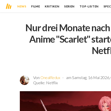
NEWS
FILME
KRITIKEN
SERIEN
TOP-LISTEN
SPEC
Nur drei Monate nach 
Anime "Scarlet" star
Netf
Von
OnealRedux
am Samstag, 16 Mai 2026,
Quelle:
Netflix