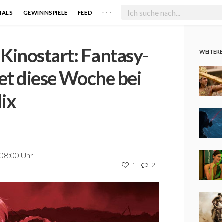
. . .
IALS
GEWINNSPIELE
FEED
Kinostart: Fantasy-
WEITER
tet diese Woche bei
lix
 08:00 Uhr
1
2