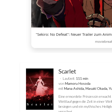
"Sekiro: No Defeat": Neuer Trailer zum Anim
moviebrea
Scarlet
Laufzeit:
111 min
von
Mamoru Hosoda
mit
Mana Ashida, Masaki Okada, Y
Eine ermordete Prinzessin erwacht 
Wettlauf gegen die Zeit in einer W
besiegen und ein mythisches Heiligt
verschwi...