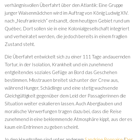
verhängnisvollen Überfahrt über den Atlantik: Eine Gruppe
junger Waisenmädchen wird im Auftrag von König Ludwig XIV.
nach „Neufrankreich“ entsandt, dem heutigen Gebiet rund um
Québec. Dort sollen sie in eine Kolonialgesellschaft integriert
und verheiratet werden, die jedoch bereits in einem fragilen
Zustand steht.
Die Überfahrt entwickelt sich zu einer 111 Tage andauernden
Tortur, in der Isolation, Krankheit und ein zunehmend
entgleitendes soziales Gefüge an Bord das Geschehen
bestimmen. Misstrauen breitet sich unter der Crew aus,
während Hunger, Schädlinge und eine stetig wachsende
Gleichgültigkeit gegenüber dem Leid der Passagierinnen die
Situation weiter eskalieren lassen. Auch Aberglauben und
moralische Verwerfungen tragen dazu bei, dass die Reise
zunehmend in eine beklemmende Atmosphäre kippt, aus der es
kaum ein Entrinnen zu geben scheint.
In den Hauptrollen sind unter anderem
Sandrine Bonnaire
(
Der