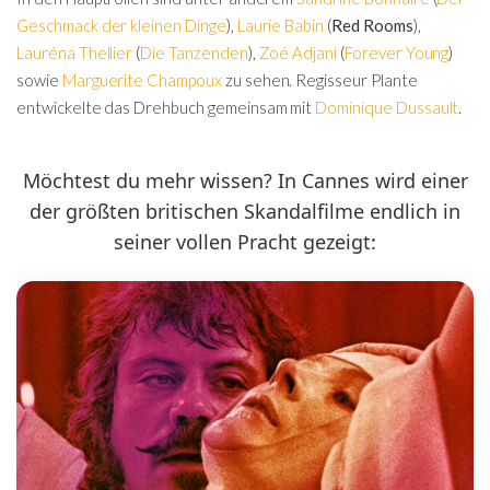
Geschmack der kleinen Dinge
),
Laurie Babin
(
Red Rooms
),
Lauréna Thellier
(
Die Tanzenden
),
Zoé Adjani
(
Forever Young
)
sowie
Marguerite Champoux
zu sehen. Regisseur Plante
entwickelte das Drehbuch gemeinsam mit
Dominique Dussault
.
Möchtest du mehr wissen? In Cannes wird einer
der größten britischen Skandalfilme endlich in
seiner vollen Pracht gezeigt: