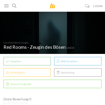
LOGIN
Les chambres rouges
Red Rooms - Zeugin des Bösen
(2023)
Gesehen
Will ich sehen
Lieblingsfilm
Sammlung
Schaue ich gerade
Deine Bewertung: 0