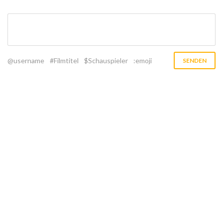
@username
#Filmtitel
$Schauspieler
:emoji