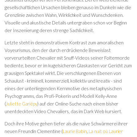
gesellschaftlichen Ursachen bleiben genauso im Dunkeln wie die
Grenzlinie zwischen Wahn, Wirklichkeit und Wunschdenken.
Visuelle und akustische Details untergraben schon vor Beginn
der Inszenierung deren strenge Sachlichkeit.
Letzte steht in demonstrativem Kontrast zum amoralischen
Voyeurismus, den der durch erdrückende Beweislast
vorverurteilten Chevalier mit Snuff-Videos seiner Foltermorde
bediente, bevor er im kugelsicheren Glaskasten vor Gericht zum
grausigen Spektakel wirkt. Die verschlungenen Ebenen von
Schaulust - kriminell, kommerziell, kollektiv und kreativ - sind
eines der unterliegenden Kernmotive des metaphysischen
Psychogramms, das Profi-Pokerin und Modell Kelly-Anne
(
Juliette Gariépy
) auf der Online-Suche nach einem bisher
unentdeckten Video Chevaliers, das im Dark Web kursiert.
Doch ihre Motive gehen tiefer als die naive Schwärmerei ihrer
neuen Freundin Clementine (
Laurie Babin
,
La nuit où Laurier