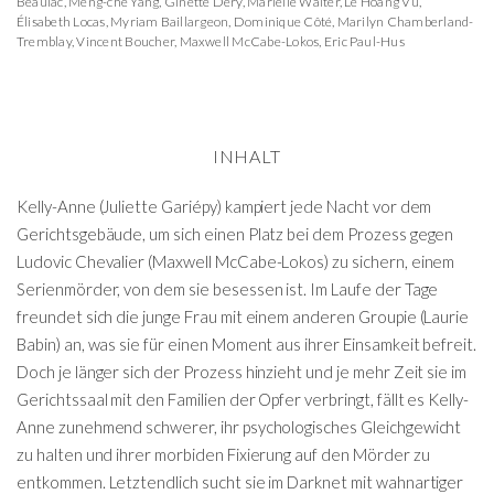
Beaulac
,
Meng-che Yang
,
Ginette Déry
,
Marielle Walter
,
Le Hoang Vu
,
Élisabeth Locas
,
Myriam Baillargeon
,
Dominique Côté
,
Marilyn Chamberland-
Tremblay
,
Vincent Boucher
,
Maxwell McCabe-Lokos
,
Eric Paul-Hus
INHALT
Kelly-Anne (Juliette Gariépy) kampiert jede Nacht vor dem
Gerichtsgebäude, um sich einen Platz bei dem Prozess gegen
Ludovic Chevalier (Maxwell McCabe-Lokos) zu sichern, einem
Serienmörder, von dem sie besessen ist. Im Laufe der Tage
freundet sich die junge Frau mit einem anderen Groupie (Laurie
Babin) an, was sie für einen Moment aus ihrer Einsamkeit befreit.
Doch je länger sich der Prozess hinzieht und je mehr Zeit sie im
Gerichtssaal mit den Familien der Opfer verbringt, fällt es Kelly-
Anne zunehmend schwerer, ihr psychologisches Gleichgewicht
zu halten und ihrer morbiden Fixierung auf den Mörder zu
entkommen. Letztendlich sucht sie im Darknet mit wahnartiger