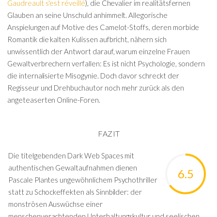
Gaudreault s'est réveillé
), die Chevalier im realitätsfernen
Glauben an seine Unschuld anhimmelt. Allegorische
Anspielungen auf Motive des Camelot-Stoffs, deren morbide
Romantik die kalten Kulissen aufbricht, nähern sich
unwissentlich der Antwort darauf, warum einzelne Frauen
Gewaltverbrechern verfallen: Es ist nicht Psychologie, sondern
die internalisierte Misogynie. Doch davor schreckt der
Regisseur und Drehbuchautor noch mehr zurück als den
angeteaserten Online-Foren.
FAZIT
Die titelgebenden Dark Web Spaces mit
authentischen Gewaltaufnahmen dienen
6.5
Pascale Plantes ungewöhnlichem Psychothriller
statt zu Schockeffekten als Sinnbilder: der
monströsen Auswüchse einer
menschenverachtenden Unterhaltungskultur und seelischen