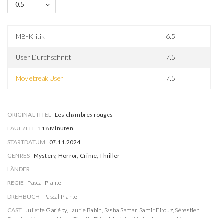
0.5
MB-Kritik
6.5
User Durchschnitt
7.5
Moviebreak User
7.5
ORIGINAL TITEL
Les chambres rouges
LAUFZEIT
118 Minuten
STARTDATUM
07.11.2024
GENRES
Mystery, Horror, Crime, Thriller
LÄNDER
REGIE
Pascal Plante
DREHBUCH
Pascal Plante
CAST
Juliette Gariépy
,
Laurie Babin
,
Sasha Samar
,
Samir Firouz
,
Sébastien