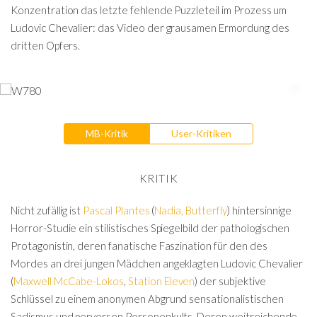
Konzentration das letzte fehlende Puzzleteil im Prozess um
Ludovic Chevalier: das Video der grausamen Ermordung des
dritten Opfers.
MB-Kritik
User-Kritiken
KRITIK
Nicht zufällig ist
Pascal Plantes
(
Nadia, Butterfly
) hintersinnige
Horror-Studie ein stilistisches Spiegelbild der pathologischen
Protagonistin, deren fanatische Faszination für den des
Mordes an drei jungen Mädchen angeklagten Ludovic Chevalier
(
Maxwell McCabe-Lokos
,
Station Eleven
) der subjektive
Schlüssel zu einem anonymen Abgrund sensationalistischen
Sadismus und perversen Personenkults. Deren weitreichende