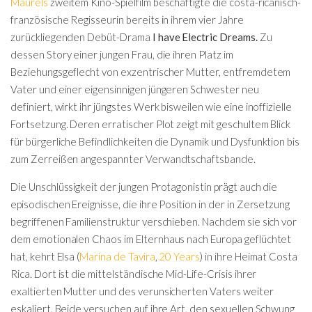
Maurels
zweitem Kino-Spielfilm beschäftigte die costa-ricanisch-
französische Regisseurin bereits in ihrem vier Jahre
zurückliegenden Debüt-Drama
I have Electric Dreams.
Zu
dessen Story einer jungen Frau, die ihren Platz im
Beziehungsgeflecht von exzentrischer Mutter, entfremdetem
Vater und einer eigensinnigen jüngeren Schwester neu
definiert, wirkt ihr jüngstes Werk bisweilen wie eine inoffizielle
Fortsetzung. Deren erratischer Plot zeigt mit geschultem Blick
für bürgerliche Befindlichkeiten die Dynamik und Dysfunktion bis
zum Zerreißen angespannter Verwandtschaftsbande.
Die Unschlüssigkeit der jungen Protagonistin prägt auch die
episodischen Ereignisse, die ihre Position in der in Zersetzung
begriffenen Familienstruktur verschieben. Nachdem sie sich vor
dem emotionalen Chaos im Elternhaus nach Europa geflüchtet
hat, kehrt Elsa (
Marina de Tavira
,
20 Years
) in ihre Heimat Costa
Rica. Dort ist die mittelständische Mid-Life-Crisis ihrer
exaltierten Mutter und des verunsicherten Vaters weiter
eskaliert. Beide versuchen auf ihre Art, den sexuellen Schwung