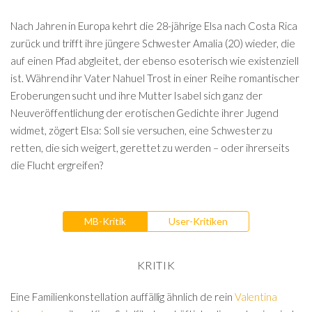
Nach Jahren in Europa kehrt die 28-jährige Elsa nach Costa Rica
zurück und trifft ihre jüngere Schwester Amalia (20) wieder, die
auf einen Pfad abgleitet, der ebenso esoterisch wie existenziell
ist. Während ihr Vater Nahuel Trost in einer Reihe romantischer
Eroberungen sucht und ihre Mutter Isabel sich ganz der
Neuveröffentlichung der erotischen Gedichte ihrer Jugend
widmet, zögert Elsa: Soll sie versuchen, eine Schwester zu
retten, die sich weigert, gerettet zu werden – oder ihrerseits
die Flucht ergreifen?
MB-Kritik
User-Kritiken
KRITIK
Eine Familienkonstellation auffällig ähnlich de rein
Valentina