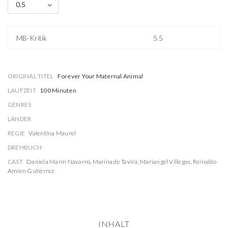
0.5
MB-Kritik
5.5
ORIGINAL TITEL
Forever Your Maternal Animal
LAUFZEIT
100 Minuten
GENRES
LÄNDER
REGIE
Valentina Maurel
DREHBUCH
CAST
Daniela Marín Navarro
,
Marina de Tavira
,
Mariangel Villegas
,
Reinaldo
Amien Gutiérrez
INHALT