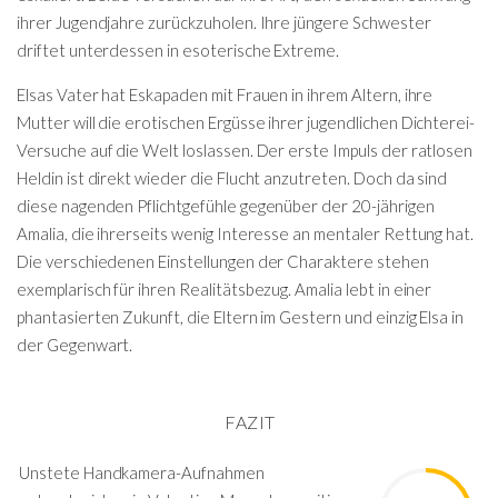
ihrer Jugendjahre zurückzuholen. Ihre jüngere Schwester
driftet unterdessen in esoterische Extreme.
Elsas Vater hat Eskapaden mit Frauen in ihrem Altern, ihre
Mutter will die erotischen Ergüsse ihrer jugendlichen Dichterei-
Versuche auf die Welt loslassen. Der erste Impuls der ratlosen
Heldin ist direkt wieder die Flucht anzutreten. Doch da sind
diese nagenden Pflichtgefühle gegenüber der 20-jährigen
Amalia, die ihrerseits wenig Interesse an mentaler Rettung hat.
Die verschiedenen Einstellungen der Charaktere stehen
exemplarisch für ihren Realitätsbezug. Amalia lebt in einer
phantasierten Zukunft, die Eltern im Gestern und einzig Elsa in
der Gegenwart.
FAZIT
Unstete Handkamera-Aufnahmen