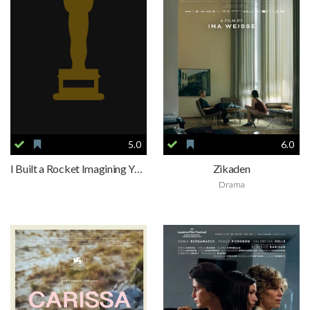
5.0
6.0
I Built a Rocket Imagining Your Arrival
Zikaden
Drama