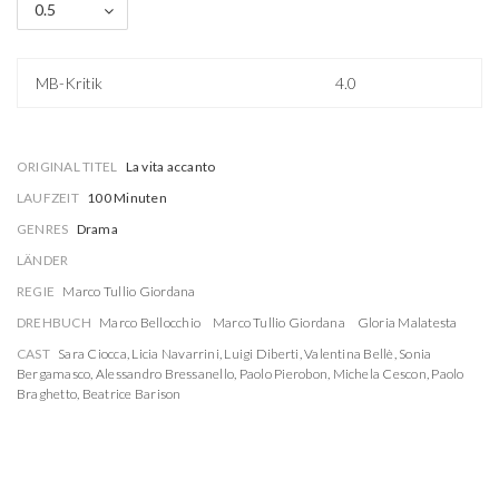
0.5
MB-Kritik
4.0
ORIGINAL TITEL
La vita accanto
LAUFZEIT
100 Minuten
GENRES
Drama
LÄNDER
REGIE
Marco Tullio Giordana
DREHBUCH
Marco Bellocchio
Marco Tullio Giordana
Gloria Malatesta
CAST
Sara Ciocca
,
Licia Navarrini
,
Luigi Diberti
,
Valentina Bellè
,
Sonia
Bergamasco
,
Alessandro Bressanello
,
Paolo Pierobon
,
Michela Cescon
,
Paolo
Braghetto
,
Beatrice Barison