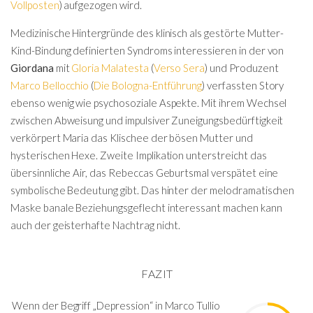
Vollposten
) aufgezogen wird.
Medizinische Hintergründe des klinisch als gestörte Mutter-
Kind-Bindung definierten Syndroms interessieren in der von
Giordana
mit
Gloria Malatesta
(
Verso Sera
) und Produzent
Marco Bellocchio
(
Die Bologna-Entführung
) verfassten Story
ebenso wenig wie psychosoziale Aspekte. Mit ihrem Wechsel
zwischen Abweisung und impulsiver Zuneigungsbedürftigkeit
verkörpert Maria das Klischee der bösen Mutter und
hysterischen Hexe. Zweite Implikation unterstreicht das
übersinnliche Air, das Rebeccas Geburtsmal verspätet eine
symbolische Bedeutung gibt. Das hinter der melodramatischen
Maske banale Beziehungsgeflecht interessant machen kann
auch der geisterhafte Nachtrag nicht.
FAZIT
Wenn der Begriff „Depression“ in Marco Tullio