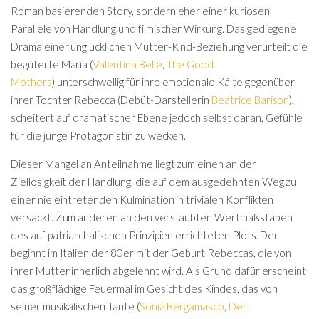
Roman basierenden Story, sondern eher einer kuriosen
Parallele von Handlung und filmischer Wirkung. Das gediegene
Drama einer unglücklichen Mutter-Kind-Beziehung verurteilt die
begüterte Maria (
Valentina Belle
,
The Good
Mothers
) unterschwellig für ihre emotionale Kälte gegenüber
ihrer Tochter Rebecca (Debüt-Darstellerin
Beatrice Barison
),
scheitert auf dramatischer Ebene jedoch selbst daran, Gefühle
für die junge Protagonistin zu wecken.
Dieser Mangel an Anteilnahme liegt zum einen an der
Ziellosigkeit der Handlung, die auf dem ausgedehnten Weg zu
einer nie eintretenden Kulmination in trivialen Konflikten
versackt. Zum anderen an den verstaubten Wertmaßstäben
des auf patriarchalischen Prinzipien errichteten Plots. Der
beginnt im Italien der 80er mit der Geburt Rebeccas, die von
ihrer Mutter innerlich abgelehnt wird. Als Grund dafür erscheint
das großflächige Feuermal im Gesicht des Kindes, das von
seiner musikalischen Tante (
Sonia Bergamasco
,
Der