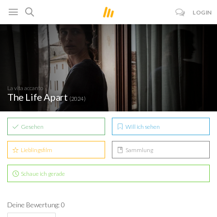
LOGIN
La vita accanto
The Life Apart
(2024)
Gesehen
Will ich sehen
Lieblingsfilm
Sammlung
Schaue ich gerade
Deine Bewertung: 0