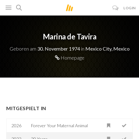
LOGIN
Marina de Tavira
Geboren am
30. November 1974
in
Mexico City, Mexico
Homepage
MITGESPIELT IN
2026
Forever Your Maternal Animal
2022
20 Years