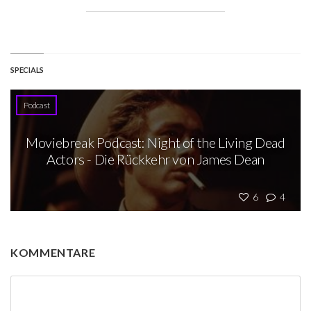
SPECIALS
Podcast
Moviebreak Podcast: Night of the Living Dead
Actors - Die Rückkehr von James Dean
6
4
KOMMENTARE