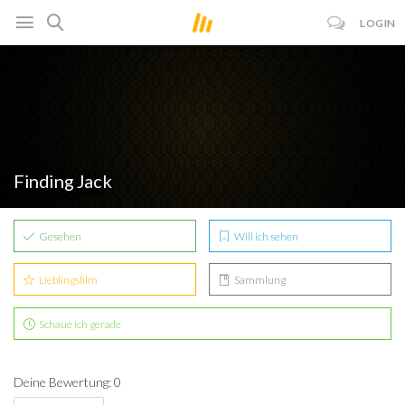
LOGIN
Finding Jack
Gesehen
Will ich sehen
Lieblingsfilm
Sammlung
Schaue ich gerade
Deine Bewertung: 0