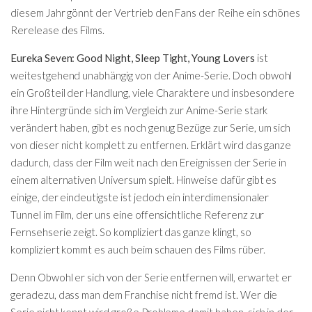
diesem Jahr gönnt der Vertrieb den Fans der Reihe ein schönes
Rerelease des Films.
Eureka Seven: Good Night, Sleep Tight, Young Lovers
ist
weitestgehend unabhängig von der Anime-Serie. Doch obwohl
ein Großteil der Handlung, viele Charaktere und insbesondere
ihre Hintergründe sich im Vergleich zur Anime-Serie stark
verändert haben, gibt es noch genug Bezüge zur Serie, um sich
von dieser nicht komplett zu entfernen. Erklärt wird das ganze
dadurch, dass der Film weit nach den Ereignissen der Serie in
einem alternativen Universum spielt. Hinweise dafür gibt es
einige, der eindeutigste ist jedoch ein interdimensionaler
Tunnel im Film, der uns eine offensichtliche Referenz zur
Fernsehserie zeigt. So kompliziert das ganze klingt, so
kompliziert kommt es auch beim schauen des Films rüber.
Denn Obwohl er sich von der Serie entfernen will, erwartet er
geradezu, dass man dem Franchise nicht fremd ist. Wer die
Serie nicht kennt wird große Probleme damit haben, sich in der