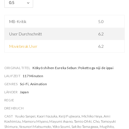
0.5
MB-Kritik
5.0
User Durchschnitt
6.2
Moviebreak User
6.2
ORIGINAL TITEL
Kôkyô shihen Eureka Sebun: Poketto ga niji de ippai
LAUFZEIT
117 Minuten
GENRES
Sci-Fi, Animation
LÄNDER
Japan
REGIE
DREHBUCH
CAST
Yuuko Sanpei
,
Kaori Nazuka
,
Keiji Fujiwara
,
Michiko Neya
,
Ami
Koshimizu
,
Mamoru Miyano
,
Mayumi Asano
,
Tamio Ohki
,
Cho
,
Tomoyuki
Shimura
,
Yasunori Matsumoto
,
Yôko Soumi
,
Sakiko Tamagawa
,
Mugihito
,