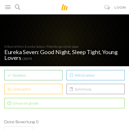
LOGIN
Kôkyô shihen Eureka Sebun: Poketto ga niji de ippai
Eureka Seven: Good Night, Sleep Tight, Young
Lovers
(2009)
Gesehen
Will ich sehen
Lieblingsfilm
Sammlung
Schaue ich gerade
Deine Bewertung: 0