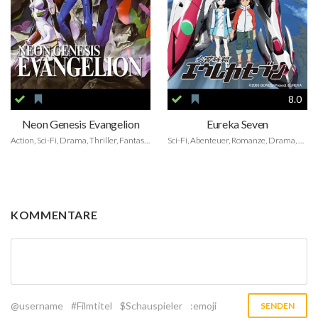
8.0
Neon Genesis Evangelion
Eureka Seven
Action, Sci-Fi, Drama, Thriller, Fantasy, Animation
Sci-Fi, Abenteuer, Romanze, Drama, Animation
KOMMENTARE
@username
#Filmtitel
$Schauspieler
:emoji