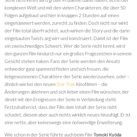
komplexen Welt und mit den vielen Charakteren, die über 50
Folgen aufgebaut und hier in knappen 2 Stunden auf einen
eingehämmert werden, zurecht zu finden. Doch nicht nur wirkt
der Film total überfrachtet, auch wirken die Story und die darin
eingebauten Twists arg wirr und konstruiert. Damit ist der Film
ein zweischneidiges Schwert. Wer die Serie nicht kennt, wird
den ganzen Film hindurch nur ein großes Fragezeichen in seinem
Gesicht stehen haben. Fans der Serie werden den Ansatz
entweder ganz spannend finden und sich freuen, die
liebgewonnenen Charaktere der Serie wiederzusehen, oder –
ähnlich wie bei den neuen
Star Trek
Kinofilmen – die
Änderungen ablehnen und sich lieber einen Film wünschen, der
direkt mit den Ereignissen der Serie in Verbindung steht.
Festzuhalten ist, dass der Film dem Inhalt der Serie nicht
schadet, diesem aber auch nichts wirklich neues hinzufügt. Er ist
eine nette, aber keineswegs eine notwendige Erweiterung.
Wie schon in der Serie führte auch beim Film
Tomoki Kyōda