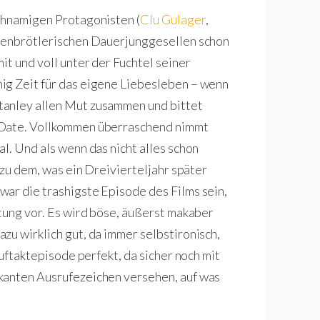
ichnamigen Protagonisten (
Clu Gulager
,
igenbrötlerischen Dauerjunggesellen schon
it und voll unter der Fuchtel seiner
ig Zeit für das eigene Liebesleben – wenn
tanley allen Mut zusammen und bittet
 Date. Vollkommen überraschend nimmt
l. Und als wenn das nicht alles schon
 zu dem, was ein Dreivierteljahr später
ar die trashigste Episode des Films sein,
htung vor. Es wird böse, äußerst makaber
zu wirklich gut, da immer selbstironisch,
Auftaktepisode perfekt, da sicher noch mit
kanten Ausrufezeichen versehen, auf was