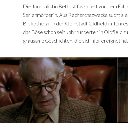
Die Journalistin Beth ist fasziniert von dem Fall
Serienmörderin. Aus Recherchezwecke sucht sie d
Bibliothekar in der Kleinstadt Oldfield in Tenne
das Böse schon seit Jahrhunderten in Oldfield zuh
grausame Geschichten, die sich hier ereignet ha