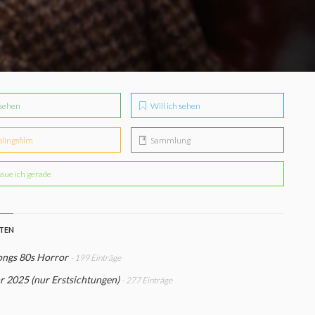
sehen
Will ich sehen
blingsfilm
Sammlung
aue ich gerade
STEN
ngs 80s Horror
- 199 Einträge
r 2025 (nur Erstsichtungen)
- 277 Einträge