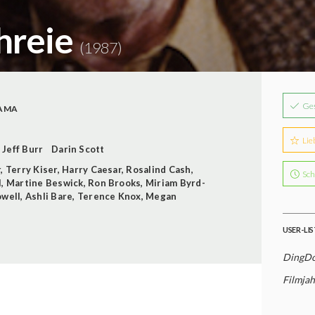
hreie
(1987)
Ge
AMA
Lie
Jeff Burr
Darin Scott
r
,
Terry Kiser
,
Harry Caesar
,
Rosalind Cash
,
Sch
l
,
Martine Beswick
,
Ron Brooks
,
Miriam Byrd-
well
,
Ashli Bare
,
Terence Knox
,
Megan
USER-LI
DingDo
Filmjah