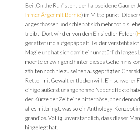
Bei „On the Run“ steht der halbseidene Gauner J
Immer Ärger mit Bernie
) im Mittelpunkt. Dieser
angeschossen und schleppt sich mehr tot als leb
treibt. Dort wird er von dem Einsiedler Felder (
H
gerettet und aufgepäppelt. Felder versteht sic
Magie und hat sich damit ein unnatürlich langes
möchte er zwingend hinter dieses Geheimnis ko
zählten noch nie zu seinen ausgeprägten Chara
Retter mit Gewalt entlocken will. Ein schwerer F
einige äußerst unangenehme Nebeneffekte haben
der Kürze der Zeit eine bitterböse, aber dennoc
alles mitbringt, was so ein Anthology-Konzept im
grandios. Völlig unverständlich, dass dieser Ma
hingelegt hat.