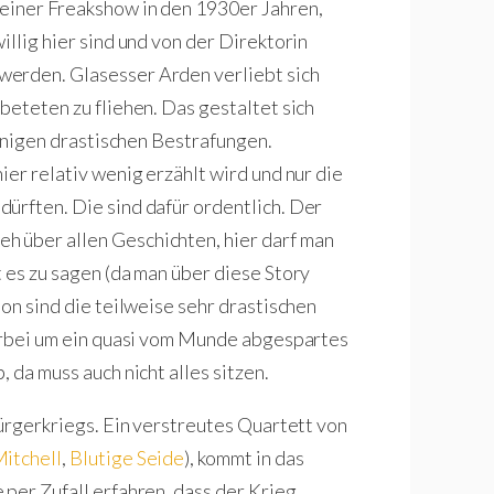
 einer Freakshow in den 1930er Jahren,
illig hier sind und von der Direktorin
werden. Glasesser Arden verliebt sich
beteten zu fliehen. Das gestaltet sich
einigen drastischen Bestrafungen.
ier relativ wenig erzählt wird und nur die
ürften. Die sind dafür ordentlich. Der
 über allen Geschichten, hier darf man
 es zu sagen (da man über diese Story
ion sind die teilweise sehr drastischen
ierbei um ein quasi vom Munde abgespartes
 da muss auch nicht alles sitzen.
Bürgerkriegs. Ein verstreutes Quartett von
itchell
,
Blutige Seide
), kommt in das
 per Zufall erfahren, dass der Krieg