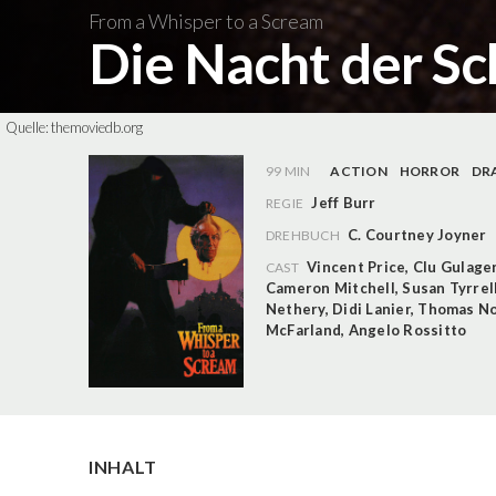
From a Whisper to a Scream
Die Nacht der Sc
Quelle:
themoviedb.org
99 MIN
ACTION
HORROR
DR
Jeff Burr
REGIE
C. Courtney Joyner
DREHBUCH
Vincent Price
,
Clu Gulage
CAST
Cameron Mitchell
,
Susan Tyrrel
Nethery
,
Didi Lanier
,
Thomas No
McFarland
,
Angelo Rossitto
INHALT