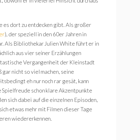
, obwohl er in vielerlei Hinsicht durchaus
e es dort zu entdecken gibt. Als großer
er
), der speziell in den 60er Jahren in
 Als Bibliothekar Julien White führt er in
chlich aus vier seiner Erzählungen
antastische Vergangenheit der Kleinstadt
gar nicht so viel machen, seine
itsbedingt eh nur noch rar gesät, kann
e Spielfreude schon klare Akzentpunkte
en sich dabei auf die einzelnen Episoden,
sich etwas mehr mit Filmen dieser Tage
deren wiedererkennen.