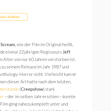
User-Kritiken
a Scream
, wie der Film im Original heißt,
ade einmal 22jährigen Regisseurs
Jeff
im Alter von nur 60 Jahren verstorben ist.
 zu seinem Release im Jahr 1987 und
thology-Horror nicht. Vielleicht kam er
lmen dieser Art hatte nach dem letzten,
sterstunde
(
Creepshow
) stark
er
– der im selben Jahr erschien – konnte
 Film ging nahezu komplett unter und