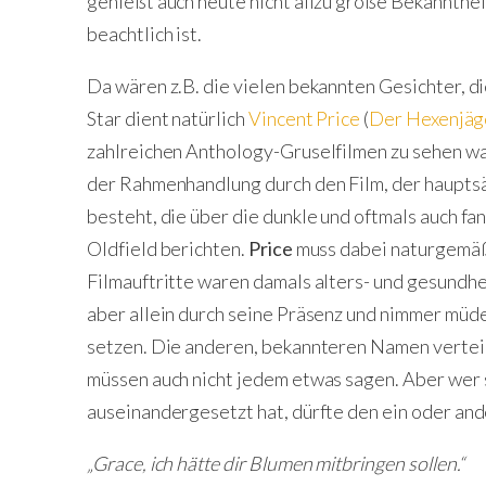
genießt auch heute nicht allzu große Bekanntheit
beachtlich ist.
Da wären z.B. die vielen bekannten Gesichter, di
Star dient natürlich
Vincent Price
(
Der Hexenjäg
zahlreichen Anthology-Gruselfilmen zu sehen war.
der Rahmenhandlung durch den Film, der hauptsä
besteht, die über die dunkle und oftmals auch f
Oldfield berichten.
Price
muss dabei naturgemäß 
Filmauftritte waren damals alters- und gesundhe
aber allein durch seine Präsenz und nimmer müd
setzen. Die anderen, bekannteren Namen verteil
müssen auch nicht jedem etwas sagen. Aber wer 
auseinandergesetzt hat, dürfte den ein oder an
„Grace, ich hätte dir Blumen mitbringen sollen.“