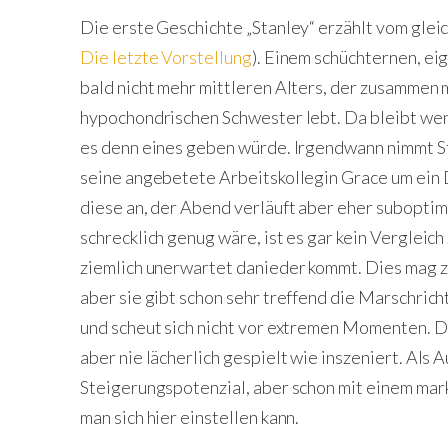
Die erste Geschichte „Stanley“ erzählt vom gle
Die letzte Vorstellung
). Einem schüchternen, e
bald nicht mehr mittleren Alters, der zusammen m
hypochondrischen Schwester lebt. Da bleibt wen
es denn eines geben würde. Irgendwann nimmt S
seine angebetete Arbeitskollegin Grace um ein
diese an, der Abend verläuft aber eher suboptima
schrecklich genug wäre, ist es gar kein Vergleich
ziemlich unerwartet danieder kommt. Dies mag zw
aber sie gibt schon sehr treffend die Marschric
und scheut sich nicht vor extremen Momenten. Da
aber nie lächerlich gespielt wie inszeniert. Als 
Steigerungspotenzial, aber schon mit einem mar
man sich hier einstellen kann.