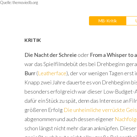
Quelle:
themoviedb.org
MB-Kritik
KRITIK
Die Nacht der Schreie
oder
From a Whisper to 
war das Spielfilmdebüt des bei Drehbeginn ger
Burr
(
Leatherface
), der vor wenigen Tagen erst 
Knapp zwei Jahre dauerte es von Drehbeginn bis
besonders erfolgreich war dieser Low-Budget-An
dafür ein Stück zu spät, denn das Interesse an Fi
größeren Erfolg
Die unheimliche verrückte Gei
abgenommen und auch dessen eigener
Nachfolg
schon längst nicht mehr daran anknüpfen. Dieser