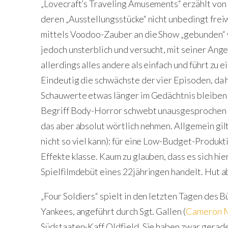
„Lovecraft’s Traveling Amusements“ erzählt von
deren „Ausstellungsstücke“ nicht unbedingt freiw
mittels Voodoo-Zauber an die Show „gebunden“ 
jedoch unsterblich und versucht, mit seiner Ange
allerdings alles andere als einfach und führt zu 
Eindeutig die schwächste der vier Episoden, da h
Schauwerte etwas länger im Gedächtnis bleiben d
Begriff Body-Horror schwebt unausgesprochen eh
das aber absolut wörtlich nehmen. Allgemein gilt
nicht so viel kann): für eine Low-Budget-Produkt
Effekte klasse. Kaum zu glauben, dass es sich h
Spielfilmdebüt eines 22jähringen handelt. Hut ab,
„Four Soldiers“ spielt in den letzten Tagen des 
Yankees, angeführt durch Sgt. Gallen (
Cameron M
Südstaaten-Kaff Oldfield. Sie haben zwar gerade