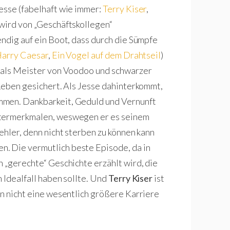
esse (fabelhaft wie immer:
Terry Kiser
,
 wird von „Geschäftskollegen“
endig auf ein Boot, dass durch die Sümpfe
arry Caesar
,
Ein Vogel auf dem Drahtseil
)
h als Meister von Voodoo und schwarzer
 Leben gesichert. Als Jesse dahinterkommt,
mmen. Dankbarkeit, Geduld und Vernunft
ktermerkmalen, weswegen er es seinem
ehler, denn nicht sterben zu können kann
. Die vermutlich beste Episode, da in
h „gerechte“ Geschichte erzählt wird, die
 Idealfall haben sollte. Und
Terry Kiser
ist
nn nicht eine wesentlich größere Karriere