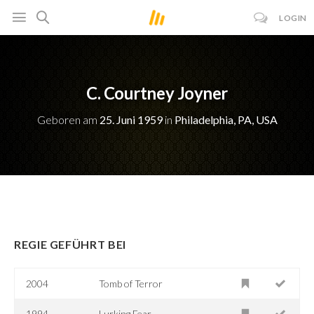
LOGIN
C. Courtney Joyner
Geboren am
25. Juni 1959
in
Philadelphia, PA, USA
REGIE GEFÜHRT BEI
2004
Tomb of Terror
1994
Lurking Fear