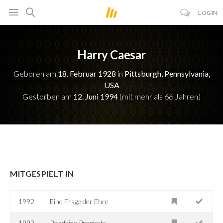
LOGIN
Harry Caesar
Geboren am
18. Februar 1928
in
Pittsburgh, Pennsylvania,
USA
Gestorben am
12. Juni 1994
(mit mehr als 66 Jahren)
MITGESPIELT IN
1992
Eine Frage der Ehre
1992
Roadside Prophets