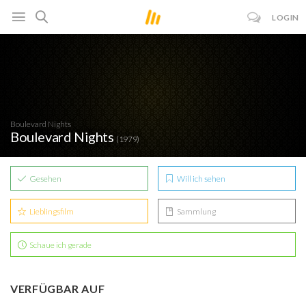
LOGIN
Boulevard Nights
Boulevard Nights
(1979)
Gesehen
Will ich sehen
Lieblingsfilm
Sammlung
Schaue ich gerade
VERFÜGBAR AUF