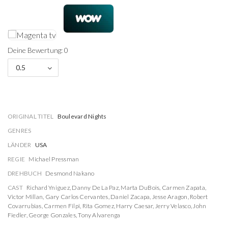
Deine Bewertung: 0
0.5
ORIGINAL TITEL
Boulevard Nights
GENRES
LÄNDER
USA
REGIE
Michael Pressman
DREHBUCH
Desmond Nakano
CAST
Richard Yniguez
,
Danny De La Paz
,
Marta DuBois
,
Carmen Zapata
,
Victor Millan
,
Gary Carlos Cervantes
,
Daniel Zacapa
,
Jesse Aragon
,
Robert
Covarrubias
,
Carmen Filpi
,
Rita Gomez
,
Harry Caesar
,
Jerry Velasco
,
John
Fiedler
,
George Gonzales
,
Tony Alvarenga