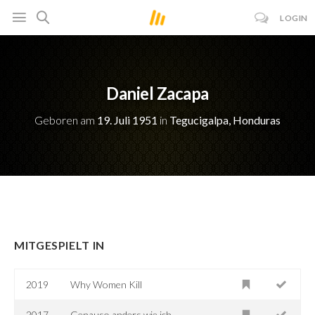
LOGIN
Daniel Zacapa
Geboren am
19. Juli 1951
in
Tegucigalpa, Honduras
MITGESPIELT IN
2019
Why Women Kill
2017
Genauso anders wie ich