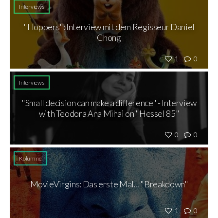
Interviews
"Hoppers": Interview mit dem Regisseur Daniel
Chong
1
0
Interviews
"Small decision can make a difference" - Interview
with Teodora Ana Mihai on "Hessel 85"
0
0
Kolumne
MovieVirgins: Das erste Mal... "Breakdown"
1
0