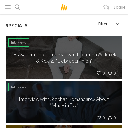
LOGIN
Filter
SPECIALS
Interviews
“Es war ein Trip!” - Interview mit Johanna Wokalek
& Koxi zu “Liebhaberinnen”
0
0
Interviews
Interview with Stephan Komandarev About
“Made in EU”
0
0