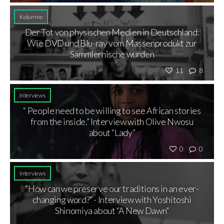
Kolumne
Der Tot von physischen Medien in Deutschland:
Wie DVD und Blu-ray vom Massenprodukt zur
Sammlernische wurden
11
8
Interviews
“ People need to be willing to see African stories
from the inside.” Interview with Olive Nwosu
about “Lady”
0
0
Interviews
“How can we preserve our traditions in an ever-
changing word?” - Interview with Yoshitoshi
Shinomiya about “A New Dawn”