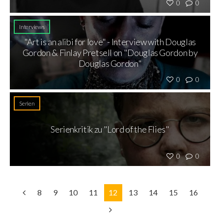
0
0
Interviews
"Art is an alibi for love" - Interview with Douglas
Gordon & Finlay Pretsell on "Douglas Gordon by
Douglas Gordon"
0
0
Serien
Serienkritik zu "Lord of the Flies"
0
0
8
9
10
11
12
13
14
15
16