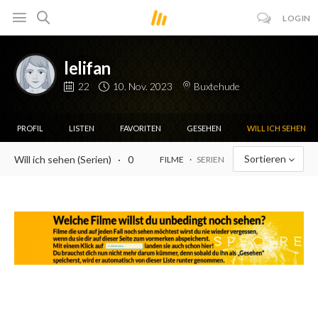
LOGIN
lelifan
22
10. Nov. 2023
Buxtehude
PROFIL
LISTEN
FAVORITEN
GESEHEN
WILL ICH SEHEN
Sortieren
Will ich sehen (Serien)
0
FILME
SERIEN