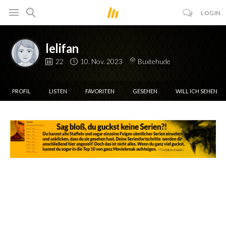
LOGIN
lelifan
22
10. Nov. 2023
Buxtehude
PROFIL
LISTEN
FAVORITEN
GESEHEN
WILL ICH SEHEN