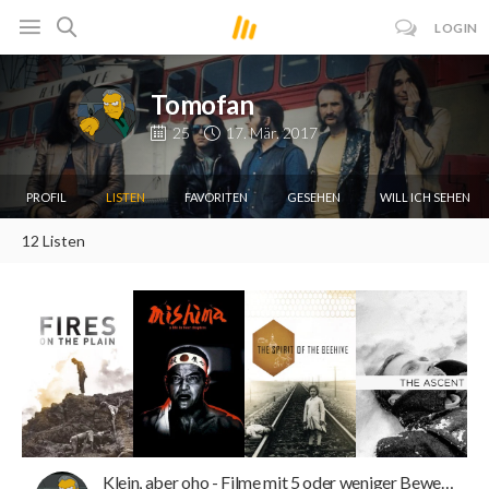
LOGIN
Tomofan
25
17. Mär. 2017
PROFIL
LISTEN
FAVORITEN
GESEHEN
WILL ICH SEHEN
12 Listen
Klein, aber oho - Filme mit 5 oder weniger Bewertungen auf MB