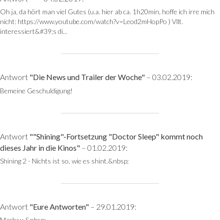
Oh ja, da hört man viel Gutes (u.a. hier ab ca. 1h20min, hoffe ich irre mich
nicht: https://www.youtube.com/watch?v=Leod2mHopPo ) Vllt.
interessiert&#39;s di...
Antwort
"Die News und Trailer der Woche"
– 03.02.2019:
Bemeine Geschuldigung!
Antwort
""Shining"-Fortsetzung "Doctor Sleep" kommt noch
dieses Jahr in die Kinos"
– 01.02.2019:
Shining 2 - Nichts ist so, wie es shint.&nbsp;
Antwort
"Eure Antworten"
– 29.01.2019:
Machsu.&nbsp;