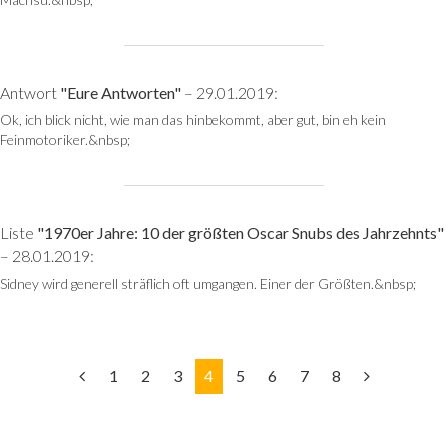
Antwort
"Eure Antworten"
– 29.01.2019:
Ok, ich blick nicht, wie man das hinbekommt, aber gut, bin eh kein
Feinmotoriker.&nbsp;
Liste
"1970er Jahre: 10 der größten Oscar Snubs des Jahrzehnts"
– 28.01.2019:
Sidney wird generell sträflich oft umgangen. Einer der Größten.&nbsp;
1
2
3
4
5
6
7
8