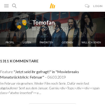
LOGIN
Tomofan
25
17. Mär. 2017
PROFIL
LISTEN
FAVORITEN
GESEHEN
WILL ICH SEHEN
1311 KOMMENTARE
Feature
"Jetzt seid ihr gefragt!" in "Moviebreaks
Monatsrückblick: Februar"
– 06.03.2019
Im Februar nix gesehen. Weder Film noch Serie. Dafür mein fast
abgelaufener Senf aus dem Januar. Garnix.<div>Tops:</div><div><span
class="atwho-inserted"><a ...