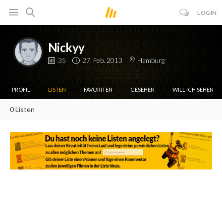
LOGIN
Nickyy
35
27. Feb. 2013
Hamburg
PROFIL
LISTEN
FAVORITEN
GESEHEN
WILL ICH SEHEN
0 Listen