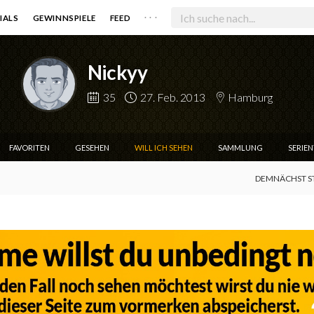
. . .
IALS
GEWINNSPIELE
FEED
Nickyy
35
27. Feb. 2013
Hamburg
FAVORITEN
GESEHEN
WILL ICH SEHEN
SAMMLUNG
SERIE
DEMNÄCHST S