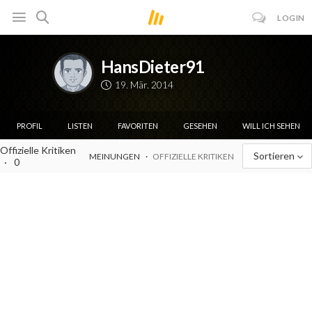
LOGIN
HansDieter91
19. Mär. 2014
PROFIL
LISTEN
FAVORITEN
GESEHEN
WILL ICH SEHEN
Offizielle Kritiken
Sortieren
MEINUNGEN
OFFIZIELLE KRITIKEN
0