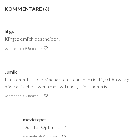
KOMMENTARE
(
6
)
hhgs
Klingt ziemlich bescheiden.
vor mehr als 9 Jahren
Jumik
Hm kommt auf die Machart an...kann man richtig schön witzig-
böse aufziehen, wenn man will und gut im Thema ist...
vor mehr als 9 Jahren
movietapes
Du alter Optimist. ^^
vor mehr als 9 Jahren