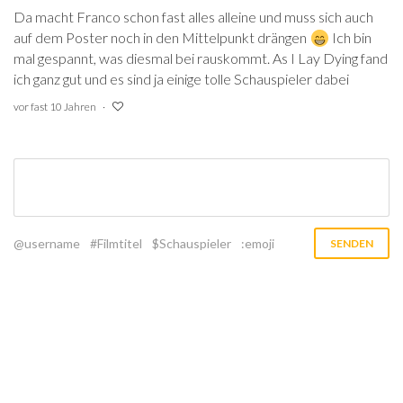
Da macht Franco schon fast alles alleine und muss sich auch
auf dem Poster noch in den Mittelpunkt drängen
Ich bin
mal gespannt, was diesmal bei rauskommt. As I Lay Dying fand
ich ganz gut und es sind ja einige tolle Schauspieler dabei
vor fast 10 Jahren
@username
#Filmtitel
$Schauspieler
:emoji