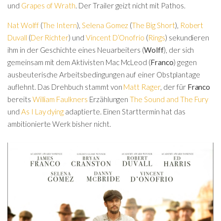
und
Grapes of Wrath
. Der Trailer geizt nicht mit Pathos.
Nat Wolff
(
The Intern
),
Selena Gomez
(
The Big Short
),
Robert
Duvall
(
Der Richter
) und
Vincent D’Onofrio
(
Rings
) sekundieren
ihm in der Geschichte eines Neuarbeiters (
Wolff
), der sich
gemeinsam mit dem Aktivisten Mac McLeod (
Franco
) gegen
ausbeuterische Arbeitsbedingungen auf einer Obstplantage
auflehnt. Das Drehbuch stammt von
Matt Rager
, der für
Franco
bereits
William Faulkners
Erzählungen
The Sound and The Fury
und
As I Lay dying
adaptierte. Einen Starttermin hat das
ambitionierte Werk bisher nicht.