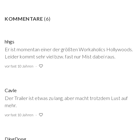
KOMMENTARE
(
6
)
hhgs
Er ist momentan einer der größten Workaholics Hollywoods.
Leider kommt sehr viel bzw. fast nur Mist dabei raus.
vor fast 10 Jahren
Cavle
Der Trailer ist etwas zu lang, aber macht trotzdem Lust auf
mehr.
vor fast 10 Jahren
DingDong