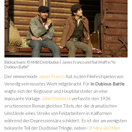
Bildnachweis: © AMBI Distribution | James Franco und Nat Wolff in "In
Dubious Battle"
Der nimmermüde
James Franco
hat zu den Filmfestspielen von
Venedig sein neustes Werk mitgebracht. Für
In Dubious Battle
wagte sich der Regisseur und Hauptdarsteller an eine
imposante Vorlage.
John Steinbeck
verfasste den 1936
erschienenen Roman gleichen Titels, der die dramatischen
Umstände eines Streiks von Feldarbeitern in Kalifornien
während der Depressionsära schildert. Es ist der am wenigsten
bekannte Teil der Dustbowl Trilogie, neben
Of Mice and Men