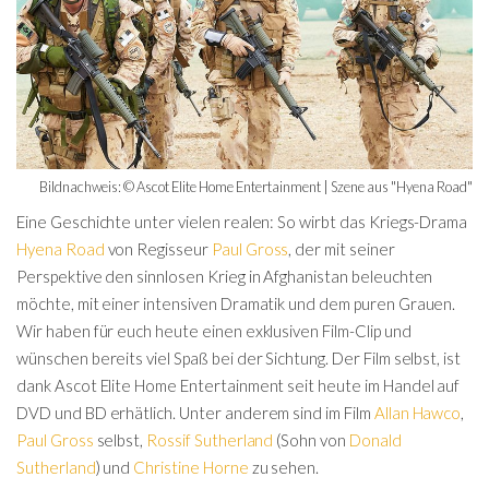
Bildnachweis: © Ascot Elite Home Entertainment | Szene aus "Hyena Road"
Eine Geschichte unter vielen realen: So wirbt das Kriegs-Drama
Hyena Road
von Regisseur
Paul Gross
, der mit seiner
Perspektive den sinnlosen Krieg in Afghanistan beleuchten
möchte, mit einer intensiven Dramatik und dem puren Grauen.
Wir haben für euch heute einen exklusiven Film-Clip und
wünschen bereits viel Spaß bei der Sichtung. Der Film selbst, ist
dank Ascot Elite Home Entertainment seit heute im Handel auf
DVD und BD erhätlich. Unter anderem sind im Film
Allan Hawco
,
Paul Gross
selbst,
Rossif Sutherland
(Sohn von
Donald
Sutherland
) und
Christine Horne
zu sehen.