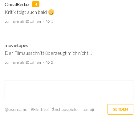
OnealRedux
4
Kritik folgt auch bald
vor mehr als 10 Jahren
1
movietapes
Der Filmausschnitt überzeugt mich nicht…
vor mehr als 10 Jahren
2
@username
#Filmtitel
$Schauspieler
:emoji