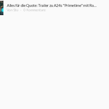
Alles für die Quote: Trailer zu A24s "Primetime" mit Robert Pattinson ist online
Von Stu
0 Kommentare