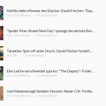
Netflix zieht offenbar den Stecker: David Finchers "Squid Game"-Projekt steht vor dem Aus
Von OnealRedux
4 Kommentare
"Spider-Man: Brand New Day" sprengt die nächste Bestmarke: Diesen Kino-Rekord schaffte zuvor kein Film
Von OnealRedux
2 Kommentare
Tarantino-Spin-off unter Druck: David Fincher fordert Nachdrehs für 200-Millionen-Dollar-Film
Von Stu
5 Kommentare
Eine Leiche verschwindet spurlos: "The Deputy"-Trailer führt in einen Sumpf aus Korruption und Verbrechen
Von OnealRedux
1 Kommentare
Joel Kinnaman jagt Saddam Hussein: Neuer CIA-Thriller startet bereits im September
Von OnealRedux
0 Kommentare