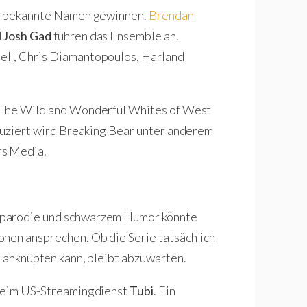
che bekannte Namen gewinnen.
Brendan
d
Josh Gad
führen das Ensemble an.
ell, Chris Diamantopoulos, Harland
The Wild and Wonderful Whites of West
oduziert wird Breaking Bear unter anderem
rs Media.
rparodie und schwarzem Humor könnte
onen ansprechen. Ob die Serie tatsächlich
s anknüpfen kann, bleibt abzuwarten.
beim US-Streamingdienst
Tubi
. Ein