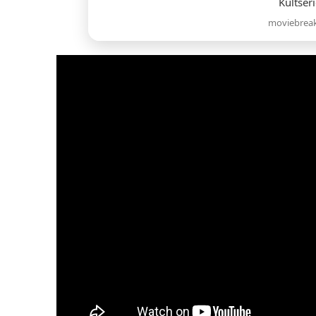
Kultser
moviebrea