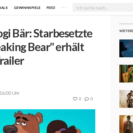
. . .
IALS
GEWINNSPIELE
FEED
ogi Bär: Starbesetzte
WEITER
aking Bear" erhält
railer
 16:00 Uhr
0
0