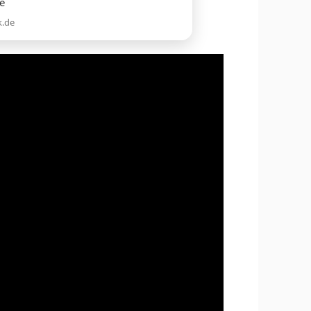
ie
k.de