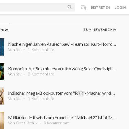
BEITRETEN
LOGIN
ZUM NEWSARCHIV
E NEWS
Nach einigen Jahren Pause: "Saw"-Team soll Kult-Horrorfigur zurück auf die Leinwand bringen
Von Stu
1 Kommentare
Komödie über Sex mit erstaunlich wenig Sex: "One Night Only"-Regisseur erklärt entfernte Nacktszenen
Von Stu
0 Kommentare
Indischer Mega-Blockbuster vom "RRR"-Macher wird komplett für IMAX gedreht
Von Stu
1 Kommentare
Milliarden-Hit wird zum Franchise: "Michael 2" ist offiziell in Arbeit – erster Zeitplan steht
Von OnealRedux
3 Kommentare