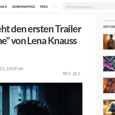
. . .
IALS
GEWINNSPIELE
FEED
t den ersten Trailer
WEITER
he" von Lena Knauss
21, 14:03 Uhr
0
0