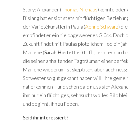
Story: Alexander (
Thomas Niehaus
) konnte oder 
Bislang hat er sich stets mit flüchtigen Beziehung
der Varietékünstlerin Paula (
Aenne Schwarz
) di
empfindet er ein nie dagewesenes Glück. Doch
Zukunft findet mit Paulas plötzlichem Tod ein jäh
Marlene (
Sarah Hostettler
) trifft, lernt er dur
die seinen anhaltenden Tagträumen einer perfek
Marlene wiederum ist skeptisch, aber auch neugi
Schwester so gut gekannt haben will. Ihre gemei
näherkommen – und schon bald muss sich Alexand
ihm nur ein flüchtiges, sehnsuchtsvolles Bild ble
und beginnt, ihn zu lieben.
Seid ihr interessiert?