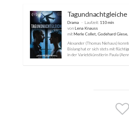
Tagundnachtgleiche
Drama
Laufzeit:
110 min
von
Lena Knauss
mit
Merle Collet, Godehard Giese,
Alexander (Thomas Niehaus) konnte o
Bislang hat er sich stets mit flüchti
in der Varietékünstlerin Paula (Aenn