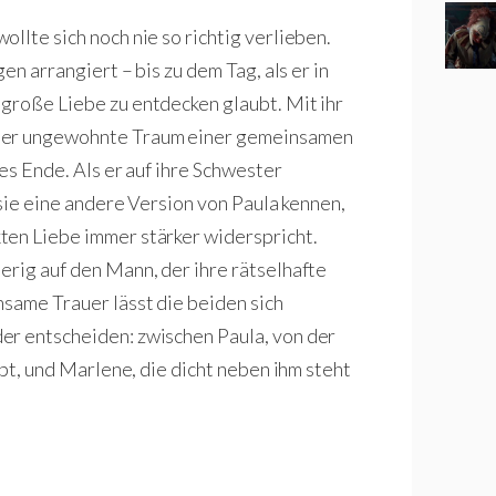
wollte sich noch nie so richtig verlieben.
en arrangiert – bis zu dem Tag, als er in
e große Liebe zu entdecken glaubt. Mit ihr
 der ungewohnte Traum einer gemeinsamen
es Ende. Als er auf ihre Schwester
ch sie eine andere Version von Paula kennen,
ten Liebe immer stärker widerspricht.
erig auf den Mann, der ihre rätselhafte
nsame Trauer lässt die beiden sich
er entscheiden: zwischen Paula, von der
ibt, und Marlene, die dicht neben ihm steht