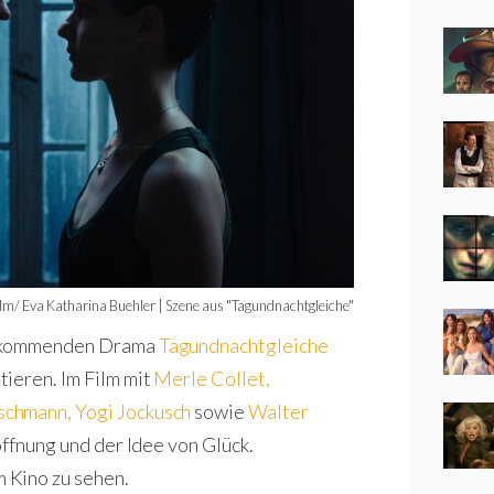
lm/ Eva Katharina Buehler | Szene aus "Tagundnachtgleiche"
um kommenden Drama
Tagundnachtgleiche
ieren. Im Film mit
Merle Collet
,
schmann
,
Yogi Jockusch
sowie
Walter
offnung und der Idee von Glück.
m Kino zu sehen.