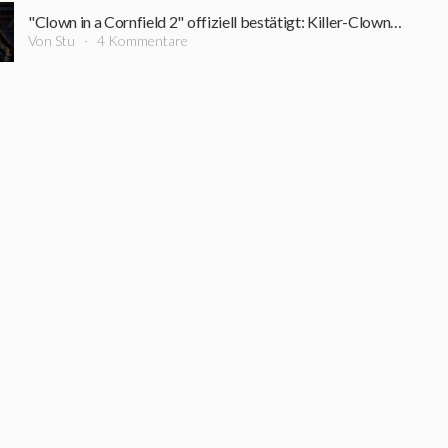
"Clown in a Cornfield 2" offiziell bestätigt: Killer-Clown kehrt zurück
Von Stu
4 Kommentare