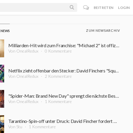
BEITRETEN
LOGIN
ZUM NEWSARCHIV
E NEWS
Milliarden-Hit wird zum Franchise: "Michael 2" ist offiziell in Arbeit – erster Zeitplan steht
Von OnealRedux
0 Kommentare
Netflix zieht offenbar den Stecker: David Finchers "Squid Game"-Projekt steht vor dem Aus
Von OnealRedux
2 Kommentare
"Spider-Man: Brand New Day" sprengt die nächste Bestmarke: Diesen Kino-Rekord schaffte zuvor kein Film
Von OnealRedux
1 Kommentare
Tarantino-Spin-off unter Druck: David Fincher fordert Nachdrehs für 200-Millionen-Dollar-Film
Von Stu
1 Kommentare