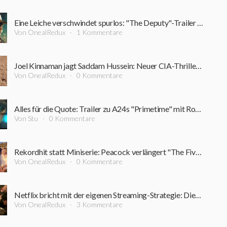
Eine Leiche verschwindet spurlos: "The Deputy"-Trailer führt in einen Sumpf aus Korruption und Verbrechen
Von OnealRedux
1 Kommentare
Joel Kinnaman jagt Saddam Hussein: Neuer CIA-Thriller startet bereits im September
Von OnealRedux
0 Kommentare
Alles für die Quote: Trailer zu A24s "Primetime" mit Robert Pattinson ist online
Von Stu
0 Kommentare
Rekordhit statt Miniserie: Peacock verlängert "The Five-Star Weekend" überraschend um Staffel 2
Von OnealRedux
0 Kommentare
Netflix bricht mit der eigenen Streaming-Strategie: Dieser Film bleibt rekordverdächtig lange im Kino
Von OnealRedux
3 Kommentare