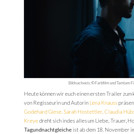
Bildnachweis: © Farbfilm und Tamtam Fi
Heute können wir euch einen ersten Trailer z
von Regisseurin und Autorin
Lena Knauss
präsent
Godehard Giese
,
Sarah Hostettler
,
Claudia Hüb
Kreye
dreht sich indes alles um Liebe, Trauer, H
Tagundnachtgleiche
ist ab dem 18. November i