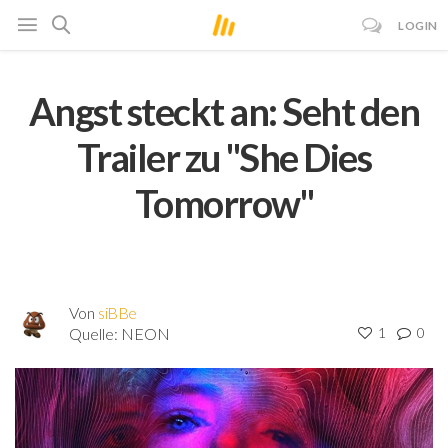
LOGIN
Angst steckt an: Seht den
Trailer zu "She Dies
Tomorrow"
Von
siBBe
Quelle:
NEON
1
0