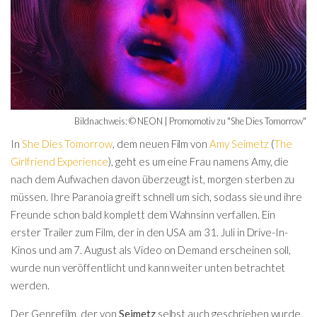
Bildnachweis: © NEON | Promomotiv zu "She Dies Tomorrow"
In
She Dies Tomorrow
, dem neuen Film von
Amy Seimetz
(
The
Girlfriend Experience
), geht es um eine Frau namens Amy, die
nach dem Aufwachen davon überzeugt ist, morgen sterben zu
müssen. Ihre Paranoia greift schnell um sich, sodass sie und ihre
Freunde schon bald komplett dem Wahnsinn verfallen. Ein
erster Trailer zum Film, der in den USA am 31. Juli in Drive-In-
Kinos und am 7. August als Video on Demand erscheinen soll,
wurde nun veröffentlicht und kann weiter unten betrachtet
werden.
Der Genrefilm, der von
Seimetz
selbst auch geschrieben wurde,