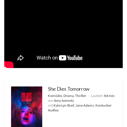
She Dies Tomorrow
Komödie, Drama, Thriller
Laufzeit:
84 min
von
Amy Seimetz
mit
Kate Lyn Sheil, Jane Adams, Kentucker
Audley