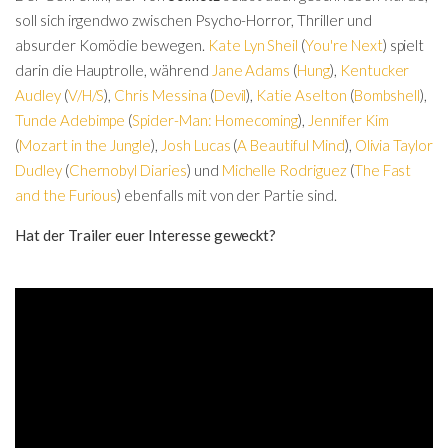
soll sich irgendwo zwischen Psycho-Horror, Thriller und
absurder Komödie bewegen.
Kate Lyn Sheil
(
You're Next
) spielt
darin die Hauptrolle, während
Jane Adams
(
Hung
),
Kentucker
Audley
(
V/H/S
),
Chris Messina
(
Devil
),
Katie Aselton
(
Bombshell
),
Tunde Adebimpe
(
Spider-Man: Homecoming
),
Jennifer Kim
(
Mozart in the Jungle
),
Josh Lucas
(
A Beautiful Mind
),
Olivia Taylor
Dudley
(
Chernobyl Diaries
) und
Michelle Rodriguez
(
The Fast
and the Furious
) ebenfalls mit von der Partie sind.
Hat der Trailer euer Interesse geweckt?