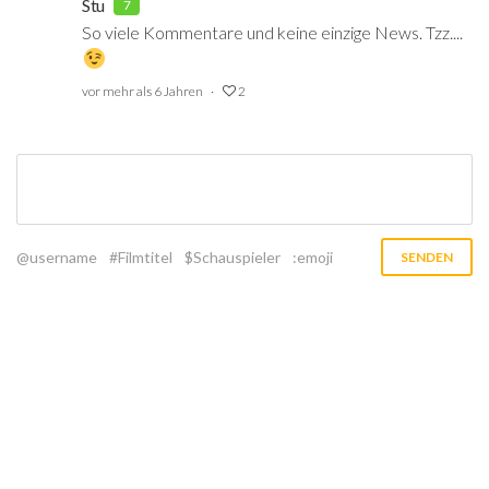
Stu
7
So viele Kommentare und keine einzige News. Tzz....
vor mehr als 6 Jahren
2
@username
#Filmtitel
$Schauspieler
:emoji