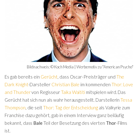
Bildnachweis: © Koch Media | Werbemotiv zu "American Psycho"
Es gab bereits ein
Gerücht
, dass Oscar-Preisträger und
The
Dark Knight
-Darsteller
Christian Bale
im kommenden
Thor: Love
and Thunder
von Regisseur
Taika Waititi
mitspielen wird. Das
Gerücht hat sich nun als wahr herausgestellt. Darstellerin
Tessa
Thompson
, die seit
Thor: Tag der Entscheidung
als Valkyrie zum
Franchise dazu gehört, gab in einem Interview ganz beiläufig
bekannt, dass
Bale
Teil der Besetzung des vierten
Thor
-Films
ist.