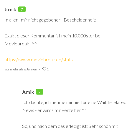
Jumik
7
In aller - mir nicht gegebener - Bescheidenheit:
Exakt dieser Kommentar ist mein 10.000ster bei
Moviebreak! ^^
https://www.moviebreak.de/stats
vor mehr als 6 Jahren
1
Jumik
7
Ich dachte, ich nehme mir hierfür eine Waititi-related
News - er wirds mir verzeihen^^
So, und nach dem das erledigt ist: Sehr schön mit