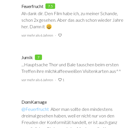
Feuerfrucht
7.5
Ah dank dir. Den Film habe ich, zu meiner Schande,
schon 2x gesehen. Aber das auch schon wieder Jahre
her. Damn it
vor mehr als 6 Jahren
Jumik
7
...Hauptsache Thor und Bale tauschen beim ersten
Treffen ihre milchkaffeeweißen Visitenkarten aus^^
vor mehr als 6 Jahren
1
DomKarnage
@Feuerfrucht
‍ Aber man sollte den mindestens
dreimal gesehen haben, weil er nicht nur von den
Freuden der Konformität handelt, er ist auch ganz