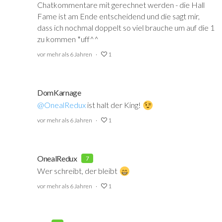
Chatkommentare mit gerechnet werden - die Hall
Fame ist am Ende entscheidend und die sagt mir,
dass ich nochmal doppelt so viel brauche um auf die 1
zu kommen *uff^^
vor mehr als 6 Jahren
1
DomKarnage
@OnealRedux
‍ ist halt der King!
vor mehr als 6 Jahren
1
OnealRedux
7
Wer schreibt, der bleibt
vor mehr als 6 Jahren
1