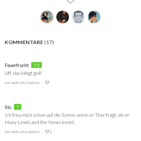
KOMMENTARE
(
17
)
Feuerfrucht
7.5
Uff, das klingt geil!
vor mehr als 6 Jahren
Stu
7
Ich freu mich schon auf die Szene, wenn er Thor fragt, ob er
Huey Lewis and the News kennt.
vor mehr als 6 Jahren
2