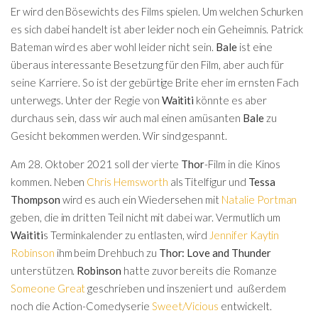
Er wird den Bösewichts des Films spielen. Um welchen Schurken
es sich dabei handelt ist aber leider noch ein Geheimnis. Patrick
Bateman wird es aber wohl leider nicht sein.
Bale
ist eine
überaus interessante Besetzung für den Film, aber auch für
seine Karriere. So ist der gebürtige Brite eher im ernsten Fach
unterwegs. Unter der Regie von
Waititi
könnte es aber
durchaus sein, dass wir auch mal einen amüsanten
Bale
zu
Gesicht bekommen werden. Wir sind gespannt.
Am 28. Oktober 2021 soll der vierte
Thor
-Film in die Kinos
kommen. Neben
Chris Hemsworth
als Titelfigur und
Tessa
Thompson
wird es auch ein Wiedersehen mit
Natalie Portman
geben, die im dritten Teil nicht mit dabei war. Vermutlich um
Waititi
s Terminkalender zu entlasten, wird
Jennifer Kaytin
Robinson
ihm beim Drehbuch zu
Thor: Love and Thunder
unterstützen.
Robinson
hatte zuvor bereits die Romanze
Someone Great
geschrieben und inszeniert und außerdem
noch die Action-Comedyserie
Sweet/Vicious
entwickelt.