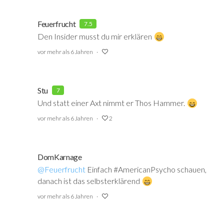
Feuerfrucht
7.5
Den Insider musst du mir erklären
vor mehr als 6 Jahren
Stu
7
Und statt einer Axt nimmt er Thos Hammer.
vor mehr als 6 Jahren
2
DomKarnage
@Feuerfrucht
‍ Einfach #AmericanPsycho schauen,
danach ist das selbsterklärend
vor mehr als 6 Jahren