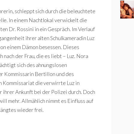
hrerin, schleppt sich durch die beleuchtete
le. In einem Nachtlokal verwickelt die
n Dr. Rossini in ein Gespräch. Im Verlauf
gangenheit ihrer alten Schulkameradin Luz
t von einem Dämon besessen. Dieses
h nach der Frau, die es liebt – Luz. Nora
ächtigt sich des ahnungslosen
er Kommissarin Bertillon und des
m Kommissariat die verwirrte Luz in
 ihrer Ankunft bei der Polizei durch. Doch
ill mehr. Allmählich nimmt es Einfluss auf
rängtes wieder frei.