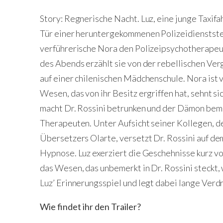
Story: Regnerische Nacht. Luz, eine junge Taxifa
Tür einer heruntergekommenen Polizeidienststel
verführerische Nora den Polizeipsychotherapeute
des Abends erzählt sie von der rebellischen Ver
auf einer chilenischen Mädchenschule. Nora is
Wesen, das von ihr Besitz ergriffen hat, sehnt sic
macht Dr. Rossini betrunken und der Dämon bem
Therapeuten. Unter Aufsicht seiner Kollegen, d
Übersetzers Olarte, versetzt Dr. Rossini auf de
Hypnose. Luz exerziert die Geschehnisse kurz vor
das Wesen, das unbemerkt in Dr. Rossini steckt, w
Luz’ Erinnerungsspiel und legt dabei lange Verd
Wie findet ihr den Trailer?