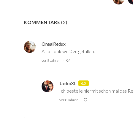
KOMMENTARE
(
2
)
OnealRedux
Also Look weiß zu gefallen.
vor 8 Jahren
JackoXL
6.5
Ich bestelle hiermit schon mal das Re
vor 8 Jahren