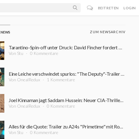
BEITRETEN
LOGIN
ZUM NEWSARCHIV
E NEWS
Tarantino-Spin-off unter Druck: David Fincher fordert Nachdrehs für 200-Millionen-Dollar-Film
Von Stu
0 Kommentare
Eine Leiche verschwindet spurlos: "The Deputy"-Trailer führt in einen Sumpf aus Korruption und Verbrechen
Von OnealRedux
1 Kommentare
Joel Kinnaman jagt Saddam Hussein: Neuer CIA-Thriller startet bereits im September
Von OnealRedux
0 Kommentare
Alles für die Quote: Trailer zu A24s "Primetime" mit Robert Pattinson ist online
Von Stu
0 Kommentare