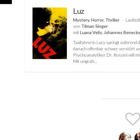
Luz
Mystery, Horror, Thriller
Laufzei
von
Tilman Singer
mit
Luana Velis, Johannes Benecke
Taxifahrerin Lucy springt während 
danach offenbar schwer verstört und
Psychoanalytiker Dr. Rossini will m
Mit ungeah...