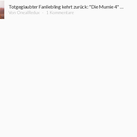
Totgeglaubter Fanliebling kehrt zurück: "Die Mumie 4" holt weitere Stars der Originalfilme an Bord
Von OnealRedux
1 Kommentare