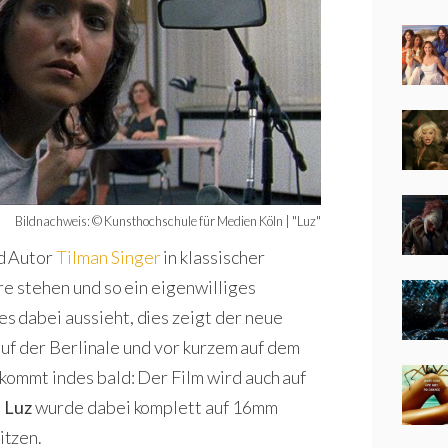
Bildnachweis: © Kunsthochschule für Medien Köln | "Luz"
d Autor
Tilman Singer
in klassischer
re stehen und so ein eigenwilliges
s dabei aussieht, dies zeigt der neue
 auf der Berlinale und vor kurzem auf dem
kommt indes bald: Der Film wird auch auf
.
Luz
wurde dabei komplett auf 16mm
itzen.