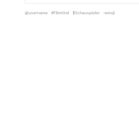
@username
#Filmtitel
$Schauspieler
:emoji