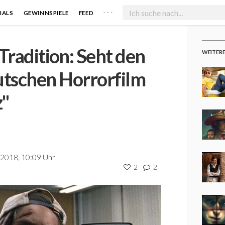
. . .
IALS
GEWINNSPIELE
FEED
Tradition: Seht den
WEITER
utschen Horrorfilm
z"
2018, 10:09 Uhr
2
2