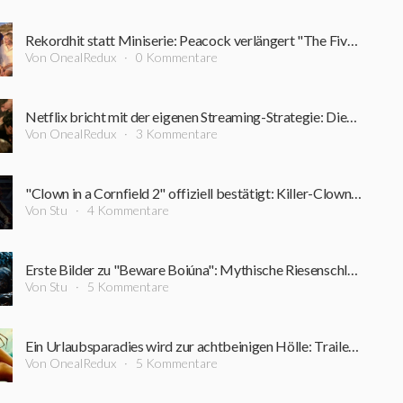
Rekordhit statt Miniserie: Peacock verlängert "The Five-Star Weekend" überraschend um Staffel 2
Von OnealRedux
0 Kommentare
Netflix bricht mit der eigenen Streaming-Strategie: Dieser Film bleibt rekordverdächtig lange im Kino
Von OnealRedux
3 Kommentare
"Clown in a Cornfield 2" offiziell bestätigt: Killer-Clown kehrt zurück
Von Stu
4 Kommentare
Erste Bilder zu "Beware Boiúna": Mythische Riesenschlange macht den Amazonas zum Albtraum
Von Stu
5 Kommentare
Ein Urlaubsparadies wird zur achtbeinigen Hölle: Trailer zum neuen Horrorfilm vom "Triangle"-Regisseur
Von OnealRedux
5 Kommentare