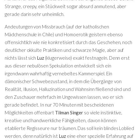
Strange, creepy, ein Stückweit sogar absurd anmutend, aber
gerade darin sehr unheimlich.
Andeutungen von Missbrauch (auf der katholischen
Mädchenschule in Chile) und Homoerotik geistern ebenso
offensichtlich wie nie konkretisiert durch das Geschehen, noch
deutlicher okkulte Praktiken und schwarze Magie, aber auf
nichts lässt sich
Luz
(klugerweise) exakt festnageln. Denn erst
aus dieser nebulösen Spekulation entwickelt sich ein
irgendwann wahrhaftig vernebeltes Kammerspiel. Ein
dämonischer Schwebezustand, in dem die Übergänge von
Realität, Illusion, Halluzination und Wahnsinn fließend sind und
den Zuschauer mehrfach im Ungewissen lassen, wo er sich
gerade befindet. In nur 70 Minuten mit bescheidenen
Möglichkeiten offenbart
Tilman Singer
so viele instinktive,
kreative und handwerkliche Fähigkeiten, davon können
etablierte Regisseure nur träumen. Das soll kein blindes Loblied
werden, denn natürlich ist
Luz
eine eher spezielle Erfahrung auf