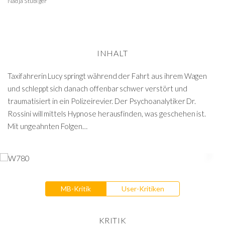
Nadja Stübiger
INHALT
Taxifahrerin Lucy springt während der Fahrt aus ihrem Wagen
und schleppt sich danach offenbar schwer verstört und
traumatisiert in ein Polizeirevier. Der Psychoanalytiker Dr.
Rossini will mittels Hypnose herausfinden, was geschehen ist.
Mit ungeahnten Folgen…
MB-Kritik
User-Kritiken
KRITIK