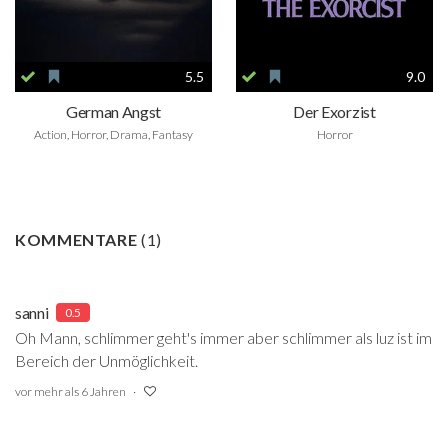
5.5
9.0
German Angst
Der Exorzist
Action, Horror, Drama, Fantasy
Horror
KOMMENTARE
(
1
)
sanni
0.5
Oh Mann, schlimmer geht's immer aber schlimmer als luz ist im
Bereich der Unmöglichkeit.
vor mehr als 6 Jahren