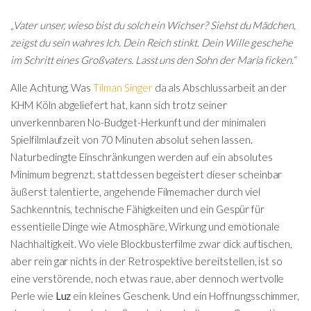
„Vater unser, wieso bist du solch ein Wichser? Siehst du Mädchen,
zeigst du sein wahres Ich. Dein Reich stinkt. Dein Wille geschehe
im Schritt eines Großvaters. Lasst uns den Sohn der Maria ficken.“
Alle Achtung. Was
Tilman Singer
da als Abschlussarbeit an der
KHM Köln abgeliefert hat, kann sich trotz seiner
unverkennbaren No-Budget-Herkunft und der minimalen
Spielfilmlaufzeit von 70 Minuten absolut sehen lassen.
Naturbedingte Einschränkungen werden auf ein absolutes
Minimum begrenzt, stattdessen begeistert dieser scheinbar
äußerst talentierte, angehende Filmemacher durch viel
Sachkenntnis, technische Fähigkeiten und ein Gespür für
essentielle Dinge wie Atmosphäre, Wirkung und emotionale
Nachhaltigkeit. Wo viele Blockbusterfilme zwar dick auftischen,
aber rein gar nichts in der Retrospektive bereitstellen, ist so
eine verstörende, noch etwas raue, aber dennoch wertvolle
Perle wie
Luz
ein kleines Geschenk. Und ein Hoffnungsschimmer,