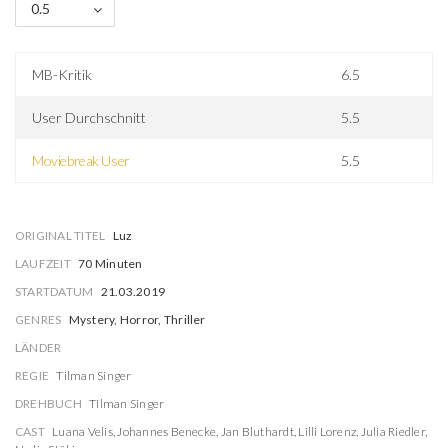
0.5
MB-Kritik
6.5
User Durchschnitt
5.5
Moviebreak User
5.5
ORIGINAL TITEL
Luz
LAUFZEIT
70 Minuten
STARTDATUM
21.03.2019
GENRES
Mystery, Horror, Thriller
LÄNDER
REGIE
Tilman Singer
DREHBUCH
Tilman Singer
CAST
Luana Velis
,
Johannes Benecke
,
Jan Bluthardt
,
Lilli Lorenz
,
Julia Riedler
,