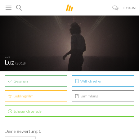
LOGIN
Luz
Luz
(2018)
Gesehen
Will ich sehen
Lieblingsfilm
Sammlung
Schaue ich gerade
Deine Bewertung: 0