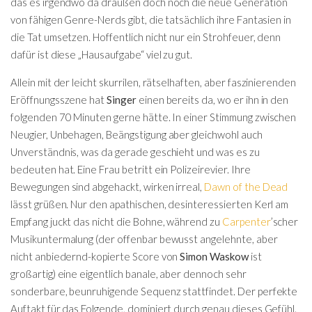
das es irgendwo da draußen doch noch die neue Generation
von fähigen Genre-Nerds gibt, die tatsächlich ihre Fantasien in
die Tat umsetzen. Hoffentlich nicht nur ein Strohfeuer, denn
dafür ist diese „Hausaufgabe“ viel zu gut.
Allein mit der leicht skurrilen, rätselhaften, aber faszinierenden
Eröffnungsszene hat
Singer
einen bereits da, wo er ihn in den
folgenden 70 Minuten gerne hätte. In einer Stimmung zwischen
Neugier, Unbehagen, Beängstigung aber gleichwohl auch
Unverständnis, was da gerade geschieht und was es zu
bedeuten hat. Eine Frau betritt ein Polizeirevier. Ihre
Bewegungen sind abgehackt, wirken irreal,
Dawn of the Dead
lässt grüßen. Nur den apathischen, desinteressierten Kerl am
Empfang juckt das nicht die Bohne, während zu
Carpenter
’scher
Musikuntermalung (der offenbar bewusst angelehnte, aber
nicht anbiedernd-kopierte Score von
Simon Waskow
ist
großartig) eine eigentlich banale, aber dennoch sehr
sonderbare, beunruhigende Sequenz stattfindet. Der perfekte
Auftakt für das Folgende, dominiert durch genau dieses Gefühl.