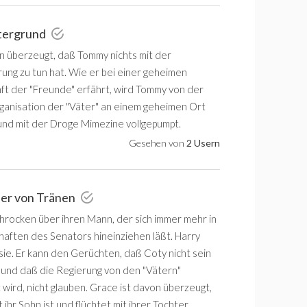
ntergrund
on überzeugt, daß Tommy nichts mit der
ung zu tun hat. Wie er bei einer geheimen
 der "Freunde" erfährt, wird Tommy von der
anisation der "Väter" an einem geheimen Ort
und mit der Droge Mimezine vollgepumpt.
Gesehen von
2 Usern
eer von Tränen
chrocken über ihren Mann, der sich immer mehr in
aften des Senators hineinziehen läßt. Harry
 sie. Er kann den Gerüchten, daß Coty nicht sein
, und daß die Regierung von den "Vätern"
wird, nicht glauben. Grace ist davon überzeugt,
 ihr Sohn ist und flüchtet mit ihrer Tochter