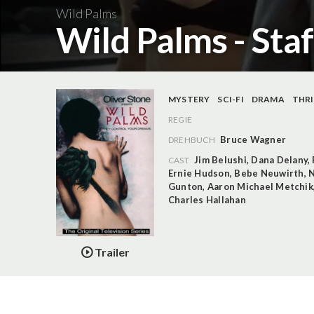
Wild Palms
Wild Palms - Staf
MYSTERY
SCI-FI
DRAMA
THRI
REGIE
Bruce Wagner
DREHBUCH
Jim Belushi
,
Dana Delany
,
CAST
Ernie Hudson
,
Bebe Neuwirth
,
N
Gunton
,
Aaron Michael Metchik
Charles Hallahan
Trailer