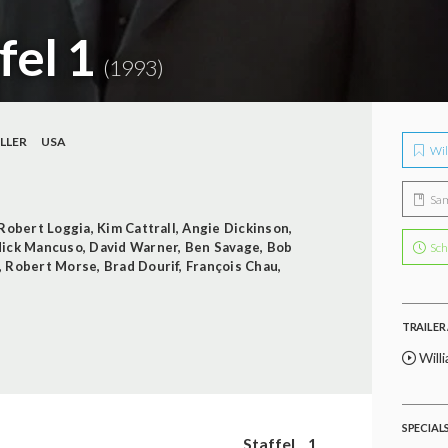
fel 1
(1993)
LLER
USA
Wil
Sa
Robert Loggia
,
Kim Cattrall
,
Angie Dickinson
,
ick Mancuso
,
David Warner
,
Ben Savage
,
Bob
Sch
,
Robert Morse
,
Brad Dourif
,
François Chau
,
TRAILER 
Will
SPECIAL
Staffel
1