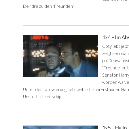
Deirdre zu den "Freunden".
1x4 – Im Ab
Coty lebt jetz
zeigt sein wah
größenwahnsin
"Freunde" zu 
Senator. Harry
worden war, e
Unter der Tätowierung befindet sich zum Erstaunen Ha
Unsterblichkeitschip.
1x5 – Hallo