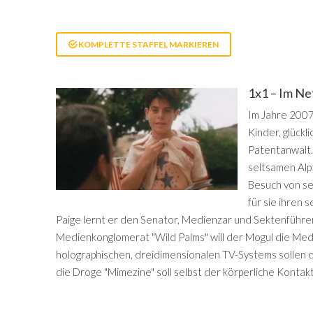
KOMPLETTE STAFFEL MARKIEREN
1x1 – Im Ne
Im Jahre 2007
Kinder, glückl
Patentanwalt. 
seltsamen Alp
Besuch von se
für sie ihren 
Paige lernt er den Senator, Medienzar und Sektenführe
Medienkonglomerat "Wild Palms" will der Mogul die Medi
holographischen, dreidimensionalen TV-Systems sollen
die Droge "Mimezine" soll selbst der körperliche Kontak