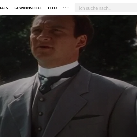
. . .
IALS
GEWINNSPIELE
FEED