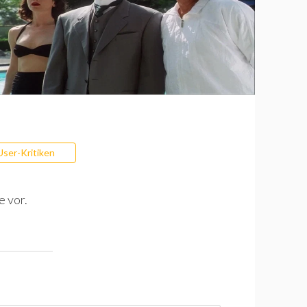
User-Kritiken
e vor.