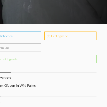
l ich sehen
Lieblingsserie
mmlung
aue ich gerade
/ VIDEOS
iam Gibson In Wild Palms
S