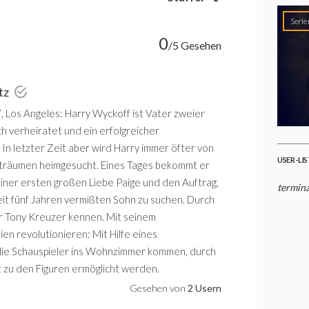
Serie
0
/5 Gesehen
tz
, Los Angeles: Harry Wyckoff ist Vater zweier
ich verheiratet und ein erfolgreicher
In letzter Zeit aber wird Harry immer öfter von
USER-LI
träumen heimgesucht. Eines Tages bekommt er
iner ersten großen Liebe Paige und den Auftrag,
termina
seit fünf Jahren vermißten Sohn zu suchen. Durch
r Tony Kreuzer kennen. Mit seinem
en revolutionieren: Mit Hilfe eines
 die Schauspieler ins Wohnzimmer kommen, durch
t zu den Figuren ermöglicht werden.
Gesehen von
2 Usern