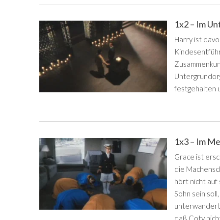
1x2 – Im U
Harry ist dav
Kindesentführ
Zusammenkunft
Untergrundorg
festgehalten 
1x3 – Im M
Grace ist ers
die Machensch
hört nicht auf
Sohn sein soll
unterwandert 
daß Coty nicht