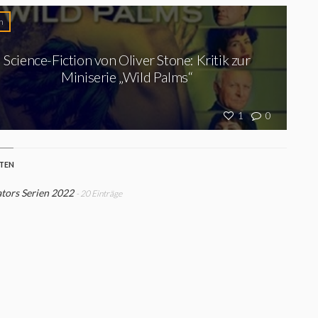
n
Science-Fiction von Oliver Stone: Kritik zur
Miniserie „Wild Palms“
1
0
STEN
tors Serien 2022
- 20 Einträge