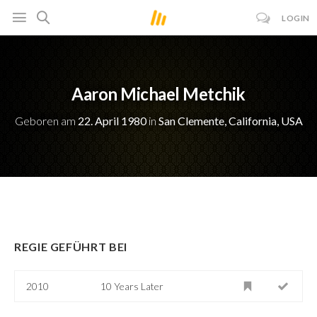
LOGIN
Aaron Michael Metchik
Geboren am
22. April 1980
in
San Clemente, California, USA
REGIE GEFÜHRT BEI
2010
10 Years Later