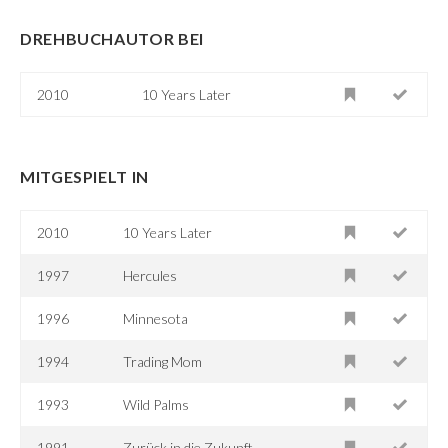
DREHBUCHAUTOR BEI
2010
10 Years Later
MITGESPIELT IN
2010
10 Years Later
1997
Hercules
1996
Minnesota
1994
Trading Mom
1993
Wild Palms
1991
Zurück in die Zukunft