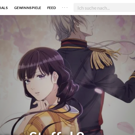
. . .
IALS
GEWINNSPIELE
FEED