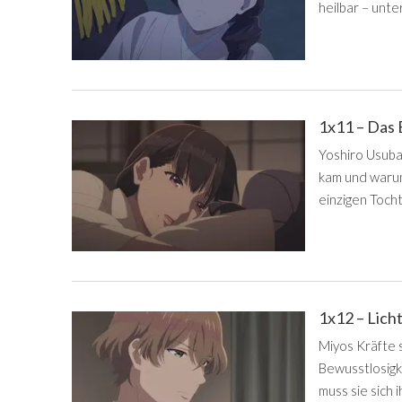
heilbar – unte
1x11 – Das
Yoshiro Usuba 
kam und warum
einzigen Toch
1x12 – Lich
Miyos Kräfte s
Bewusstlosigk
muss sie sich 