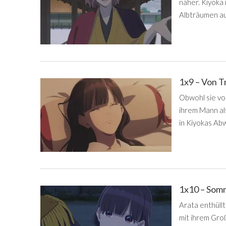
näher. Kiyoka
Albträumen au
1x9 – Von 
Obwohl sie vo
ihrem Mann al
in Kiyokas Ab
1x10 – Somm
Arata enthüll
mit ihrem Gro