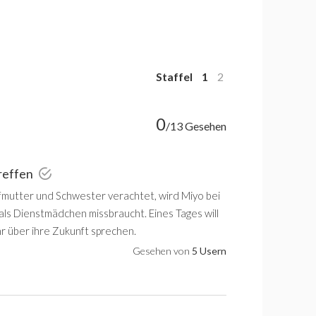
Staffel
1
2
0
/13 Gesehen
reffen
efmutter und Schwester verachtet, wird Miyo bei
als Dienstmädchen missbraucht. Eines Tages will
ihr über ihre Zukunft sprechen.
Gesehen von
5 Usern