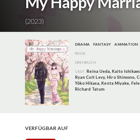
My Happy Marriag
(2023)
DRAMA
FANTASY
ANIMATION
REGIE
DREHBUCH
Reina Ueda
,
Kaito Ishikaw
CAST
Ryan Colt Levy
,
Hiro Shimono
,
C
Yôko Hikasa
,
Kenta Miyake
,
Fele
Richard Tatum
VERFÜGBAR AUF