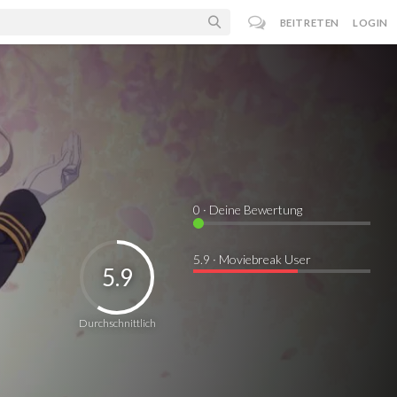
BEITRETEN
LOGIN
0
· Deine Bewertung
5.9 · Moviebreak User
5.9
Durchschnittlich