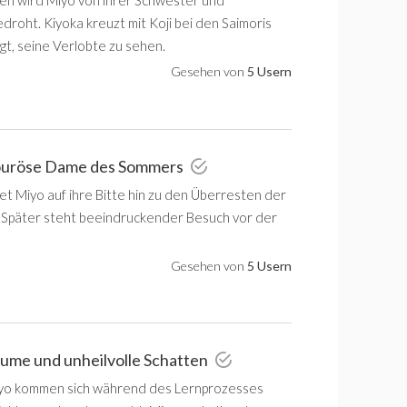
n wird Miyo von ihrer Schwester und
droht. Kiyoka kreuzt mit Koji bei den Saimoris
gt, seine Verlobte zu sehen.
Gesehen von
5 Usern
ouröse Dame des Sommers
et Miyo auf ihre Bitte hin zu den Überresten der
 Später steht beeindruckender Besuch vor der
Gesehen von
5 Usern
äume und unheilvolle Schatten
iyo kommen sich während des Lernprozesses