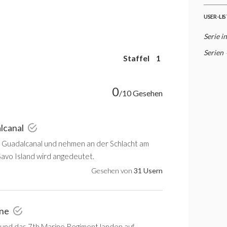
USER-LI
Serie i
Serien
Staffel
1
0
/10 Gesehen
lcanal
f Guadalcanal und nehmen an der Schlacht am
 Savo Island wird angedeutet.
Gesehen von
31 Usern
one
 und das 7th Marine Regiment landen auf