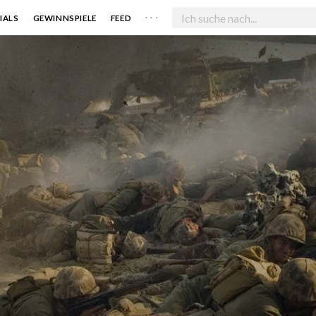
. . .
IALS
GEWINNSPIELE
FEED