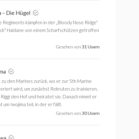
iu – Die Hügel
ne Regiments kämpfen in der „Bloody Nose Ridge“
Ack" Haldane von einem Scharfschützen getroffen
Gesehen von
31 Usern
ima
t zu den Marines zurück, wo er zur 5th Marine
feriert wird, um zunächst Rekruten zu trainieren.
Riggi den Hof und heiratet sie. Danach nimmt er
 um Iwojima teil, in der er fällt.
Gesehen von
30 Usern
awa