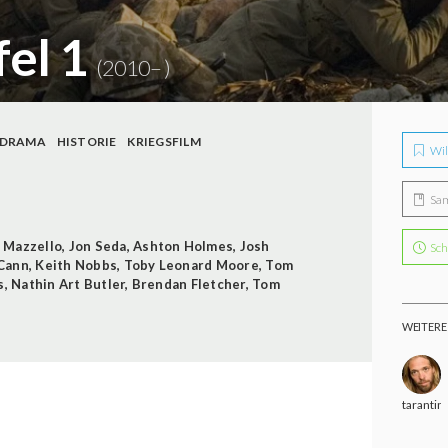
fel 1
(2010– )
DRAMA
HISTORIE
KRIEGSFILM
Wil
Sa
 Mazzello
,
Jon Seda
,
Ashton Holmes
,
Josh
Sch
Cann
,
Keith Nobbs
,
Toby Leonard Moore
,
Tom
s
,
Nathin Art Butler
,
Brendan Fletcher
,
Tom
WEITERE
tarantin