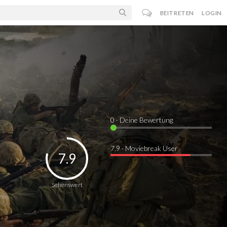
BEITRETEN
LOGIN
0
· Deine Bewertung
7.9 · Moviebreak User
7.9
Sehenswert