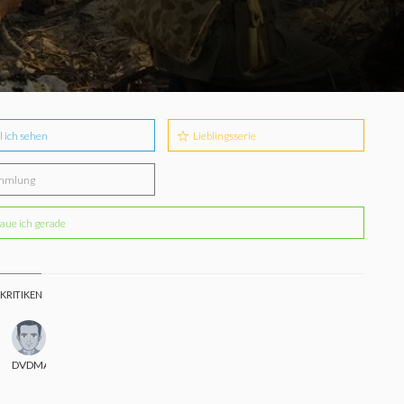
l ich sehen
Lieblingsserie
mmlung
aue ich gerade
 KRITIKEN
o
DVDMAX