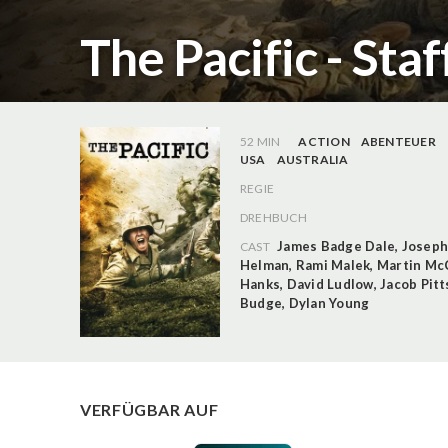
The Pacific - Staf
52 MIN
ACTION
ABENTEUER
USA
AUSTRALIA
REGIE
DREHBUCH
James Badge Dale
,
Joseph
CAST
Helman
,
Rami Malek
,
Martin Mc
Hanks
,
David Ludlow
,
Jacob Pitt
Budge
,
Dylan Young
VERFÜGBAR AUF