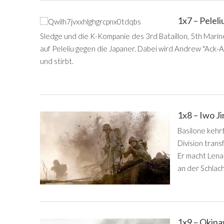
1x7 – Pelel
Sledge und die K-Kompanie des 3rd Bataillon, 5th Mari
auf Peleliu gegen die Japaner. Dabei wird Andrew "Ack-
und stirbt.
1x8 – Iwo J
Basilone kehr
Division trans
Er macht Lena 
an der Schlacht
1x9 – Okin