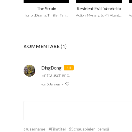
The Strain
Resident Evil: Vendetta
Horror, Drama, Thriller, Fantasy
Action, Mystery, Sci-Fi, Abenteuer, Horror, Animation
KOMMENTARE
(
1
)
DingDong
4.5
Enttäuschend.
vor 5 Jahren
@username
#Filmtitel
$Schauspieler
:emoji