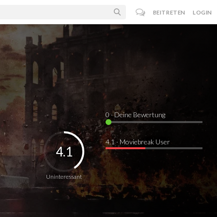
BEITRETEN
LOGIN
0
· Deine Bewertung
4.1 · Moviebreak User
4.1
Uninteressant