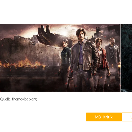
Quelle:
themoviedb.org
MB-Kritik