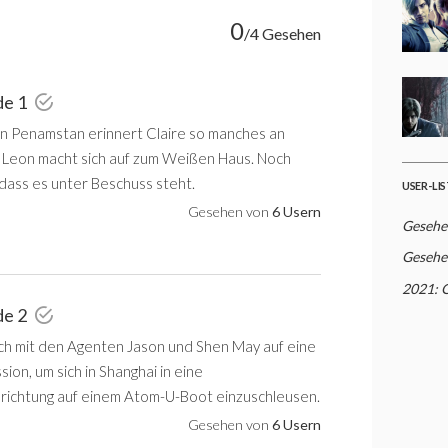
0
/4 Gesehen
de 1
in Penamstan erinnert Claire so manches an
 Leon macht sich auf zum Weißen Haus. Noch
 dass es unter Beschuss steht.
USER-LI
Gesehen von
6 Usern
Gesehe
Gesehen
2021: 
de 2
ich mit den Agenten Jason und Shen May auf eine
ion, um sich in Shanghai in eine
richtung auf einem Atom-U-Boot einzuschleusen.
Gesehen von
6 Usern