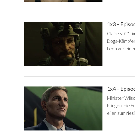
1x3 – Episo
Claire stößt 
Dogs-Kämpfer 
Leon vor eine
1x4 – Episo
Minister Wils
bringen, die E
eilen zum ries