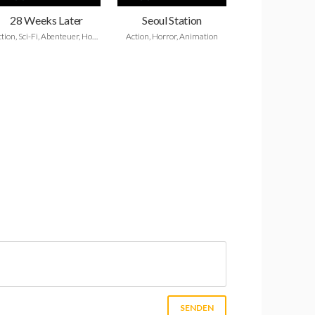
28 Weeks Later
Seoul Station
Action, Sci-Fi, Abenteuer, Horror, Drama
Action, Horror, Animation