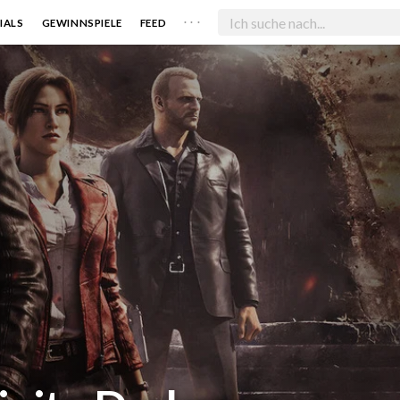
. . .
IALS
GEWINNSPIELE
FEED