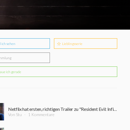
l ich sehen
Lieblingsserie
mmlung
aue ich gerade
Netflix hat ersten, richtigen Trailer zu "Resident Evil: Infinite Darkness" veröffentlicht
Von Stu
1 Kommentare