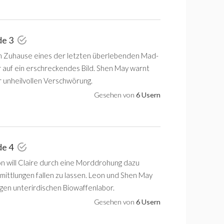
de 3
im Zuhause eines der letzten überlebenden Mad-
auf ein erschreckendes Bild. Shen May warnt
r unheilvollen Verschwörung.
Gesehen von
6 Usern
de 4
on will Claire durch eine Morddrohung dazu
rmittlungen fallen zu lassen. Leon und Shen May
igen unterirdischen Biowaffenlabor.
Gesehen von
6 Usern