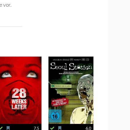
e vor.
7.5
6.0