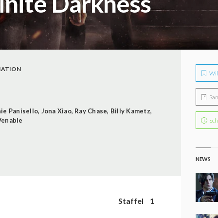
finite Darkness
MATION
Wil
Sa
ie Panisello
,
Jona Xiao
,
Ray Chase
,
Billy Kametz
,
Venable
Sch
NEWS
Staffel
1