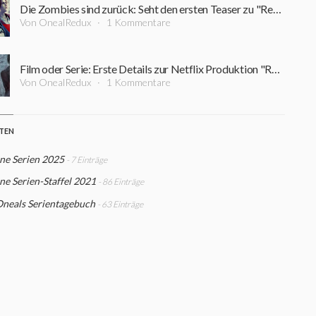
Die Zombies sind zurück: Seht den ersten Teaser zu "Resident Evil: Infinite Darkness"
Von OnealRedux
1 Kommentare
Film oder Serie: Erste Details zur Netflix Produktion "Resident Evil: Infinite Darkness"
Von OnealRedux
1 Kommentare
STEN
ne Serien 2025
- 7 Einträge
e Serien-Staffel 2021
- 86 Einträge
Oneals Serientagebuch
- 63 Einträge