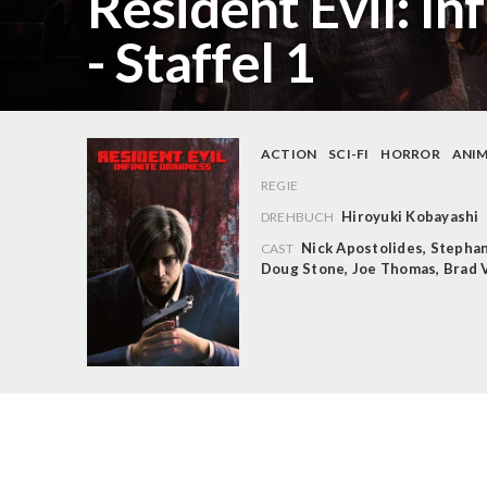
Resident Evil: In
- Staffel 1
ACTION
SCI-FI
HORROR
ANI
REGIE
Hiroyuki Kobayashi
DREHBUCH
Nick Apostolides
,
Stephan
CAST
Doug Stone
,
Joe Thomas
,
Brad 