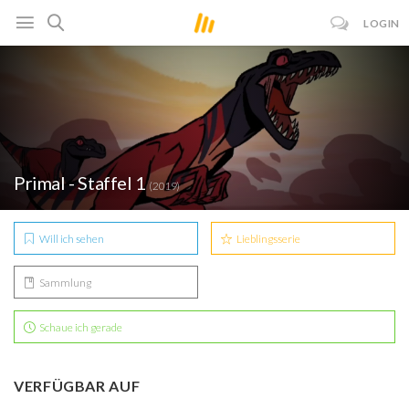
LOGIN
Primal - Staffel 1
(2019)
Will ich sehen
Lieblingsserie
Sammlung
Schaue ich gerade
VERFÜGBAR AUF