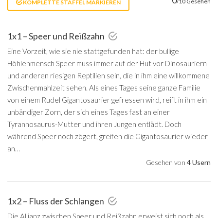
/10 Gesehen
KOMPLETTE STAFFEL MARKIEREN
1x1 – Speer und Reißzahn
Eine Vorzeit, wie sie nie stattgefunden hat: der bullige
Höhlenmensch Speer muss immer auf der Hut vor Dinosauriern
und anderen riesigen Reptilien sein, die in ihm eine willkommene
Zwischenmahlzeit sehen. Als eines Tages seine ganze Familie
von einem Rudel Gigantosaurier gefressen wird, reift in ihm ein
unbändiger Zorn, der sich eines Tages fast an einer
Tyrannosaurus-Mutter und ihren Jungen entlädt. Doch
während Speer noch zögert, greifen die Gigantosaurier wieder
an…
Gesehen von
4 Usern
1x2 – Fluss der Schlangen
Die Allianz zwischen Speer und Reißzahn erweist sich noch als