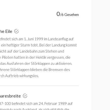
0
/6 Gesehen
he Eile
findet sich am 1. Juni 1999 im Landeanflug auf
ls ein heftiger Sturm tobt. Bei der Landung kommt
nicht auf der Landebahn zum Stehen und
e Piloten hatten in der Hektik vergessen, die
 das Ausfahren der Störklappen zu aktivieren.
rene Störklappen blieben die Bremsen des
ch Auftrieb wirkungslos.
aaresbreite
47-100 befindet sich am 24. Februar 1989 auf
onolulu nach Auckland, als sich plötzlich die