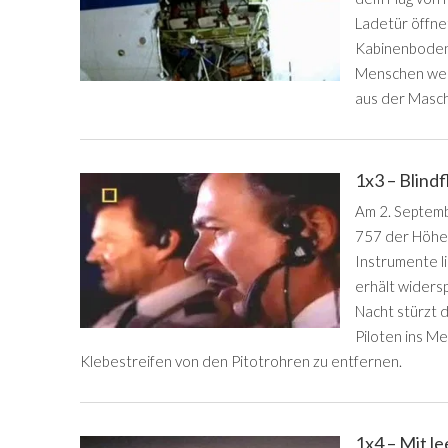
Ladetür öffne
Kabinenbodens
Menschen werd
aus der Masch
1x3 – Blind
Am 2. Septemb
757 der Höhen
Instrumente li
erhält widers
Nacht stürzt 
Piloten ins M
Klebestreifen von den Pitotrohren zu entfernen.
1x4 – Mit le