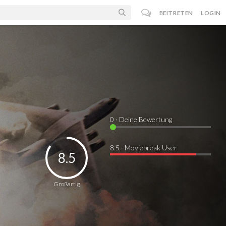
BEITRETEN
LOGIN
0
· Deine Bewertung
8.5 · Moviebreak User
8.5
Großartig