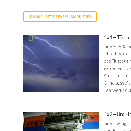
KOMPLETTE STAFFEL MARKIEREN
1x1 – Tödlic
Eine MD-80 be
Little Rock, a
das Flugzeug 
explodiert. Di
Automatik für
Ohne ausgefah
Fahrwerks dur
1x2 – Um H
Eine Boeing 7
dem Flug von H