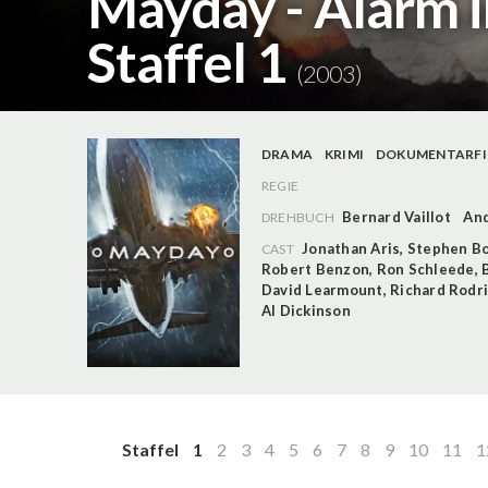
Mayday - Alarm i
Staffel 1
(2003)
DRAMA
KRIMI
DOKUMENTARFI
REGIE
Bernard Vaillot
And
DREHBUCH
Jonathan Aris
,
Stephen B
CAST
Robert Benzon
,
Ron Schleede
,
David Learmount
,
Richard Rodr
Al Dickinson
Staffel
1
2
3
4
5
6
7
8
9
10
11
1