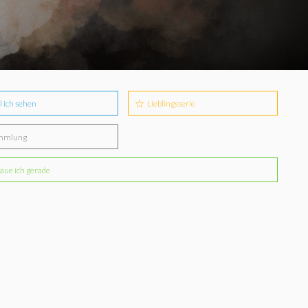
l ich sehen
Lieblingsserie
mmlung
aue ich gerade