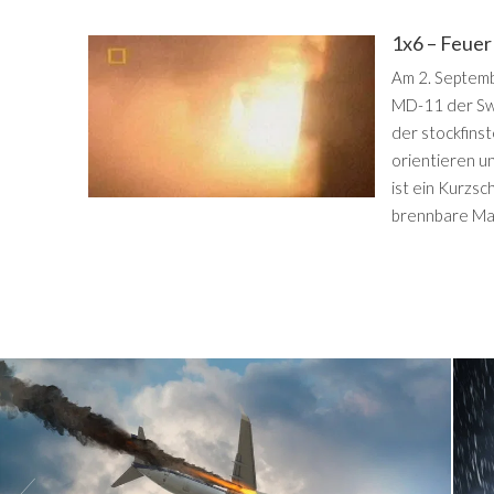
1x6 – Feuer
Am 2. Septemb
MD-11 der Swis
der stockfinst
orientieren un
ist ein Kurzs
brennbare Mat