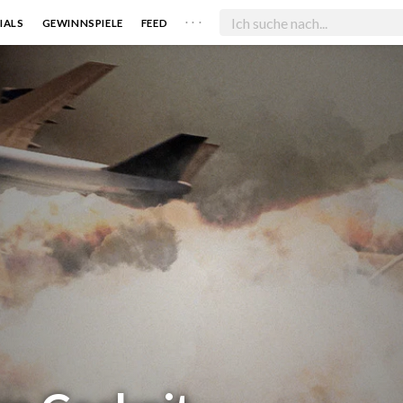
. . .
IALS
GEWINNSPIELE
FEED