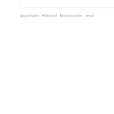
@username
#Filmtitel
$Schauspieler
:emoji