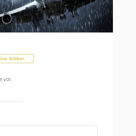
User-Kritiken
e vor.