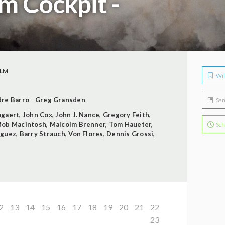
m Cockpit -
LM
Wil
re Barro
Greg Gransden
Sa
ogaert
,
John Cox
,
John J. Nance
,
Gregory Feith
,
Bob Macintosh
,
Malcolm Brenner
,
Tom Haueter
,
Sch
iguez
,
Barry Strauch
,
Von Flores
,
Dennis Grossi
,
2
13
14
15
16
17
18
19
20
21
22
23