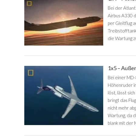
Bei der Atlan
Airbus A330 de
per Gleitflug 
Treibstofftan
die Wartung z
1x5 – Außer 
Bei einer MD-
Höhenruder im
löst, lässt si
bringt das Flu
nicht mehr ab
Wartung, da 
blank mit der 