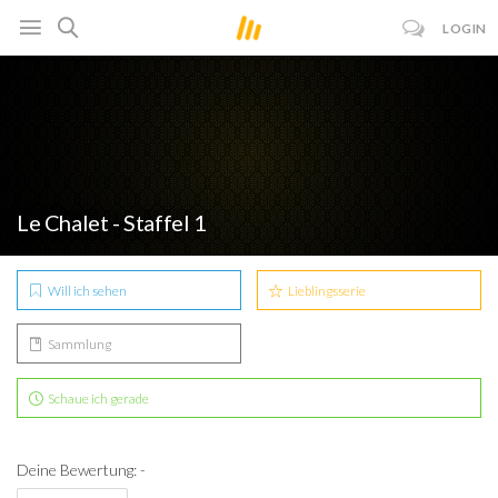
LOGIN
Le Chalet - Staffel 1
Will ich sehen
Lieblingsserie
Sammlung
Schaue ich gerade
Deine Bewertung: -