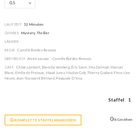
0.5
LAUFZEIT
52 Minuten
GENRES
Mystery, Thriller
LÄNDER
REGIE
Camille Bordes-Resnais
DREHBUCH
Alexis Lecaye
Camille Bordes-Resnais
CAST
Chloé Lambert
,
Blanche Veisberg
,
Éric Savin
,
Mia Delmaë
,
Manuel
Blanc
,
Emilie de Preissac
,
Maud Jurez
,
Nicolas Gob
,
Thierry Godard
,
Fleur Lise
Heuet
,
Jean-Toussaint Bernard
,
Pasquale D'Inca
Staffel
1
0
/6 Gesehen
KOMPLETTE STAFFEL MARKIEREN