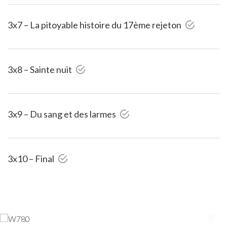
3x7 – La pitoyable histoire du 17ème rejeton
3x8 – Sainte nuit
3x9 – Du sang et des larmes
3x10 – Final