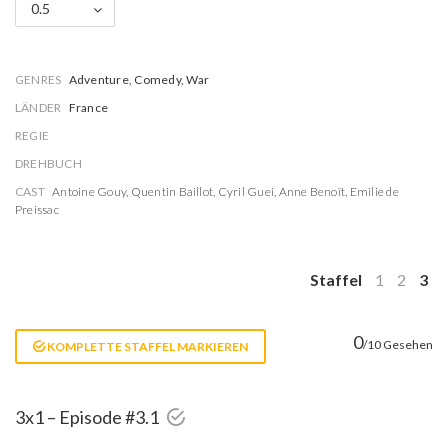
0.5
GENRES
Adventure, Comedy, War
LÄNDER
France
REGIE
DREHBUCH
CAST
Antoine Gouy
,
Quentin Baillot
,
Cyril Guei
,
Anne Benoît
,
Emilie de
Preissac
Staffel
1
2
3
0
/10 Gesehen
KOMPLETTE STAFFEL MARKIEREN
3x1 – Episode #3.1