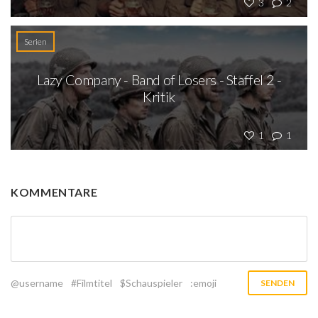
3
2
Serien
Lazy Company - Band of Losers - Staffel 2 -
Kritik
1
1
KOMMENTARE
@username
#Filmtitel
$Schauspieler
:emoji