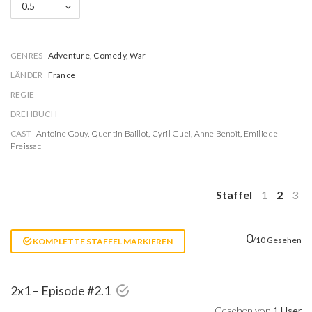
0.5
GENRES
Adventure, Comedy, War
LÄNDER
France
REGIE
DREHBUCH
CAST
Antoine Gouy
,
Quentin Baillot
,
Cyril Guei
,
Anne Benoît
,
Emilie de
Preissac
Staffel
1
2
3
0
/10 Gesehen
KOMPLETTE STAFFEL MARKIEREN
2x1 – Episode #2.1
Gesehen von
1 User