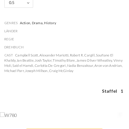
0.5
GENRES
Action, Drama, History
LÄNDER
REGIE
DREHBUCH
CAST
Campbell Scott
,
Alexander Mariotti
,
Robert R. Cargill
,
Soufiane El
Khalidy
,
Ian Beattie
,
Josh Taylor
,
Timothy Blore
,
James Oliver Wheatley
,
Vinny
Moli
,
Said el Hamdi
,
Carlotta De Gregori
,
Nadia Benzakour
,
Aron von Andrian
,
Michael Parr
,
Joseph Millson
,
Craig McGinlay
Staffel
1