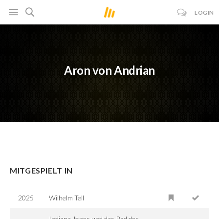
LOGIN
Aron von Andrian
MITGESPIELT IN
2025
Wilhelm Tell
Indiana Jones und das Rad des