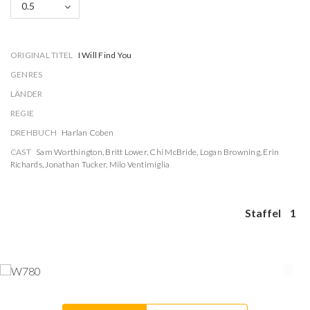
0.5
ORIGINAL TITEL
I Will Find You
GENRES
LÄNDER
REGIE
DREHBUCH
Harlan Coben
CAST
Sam Worthington
,
Britt Lower
,
Chi McBride
,
Logan Browning
,
Erin
Richards
,
Jonathan Tucker
,
Milo Ventimiglia
Staffel
1