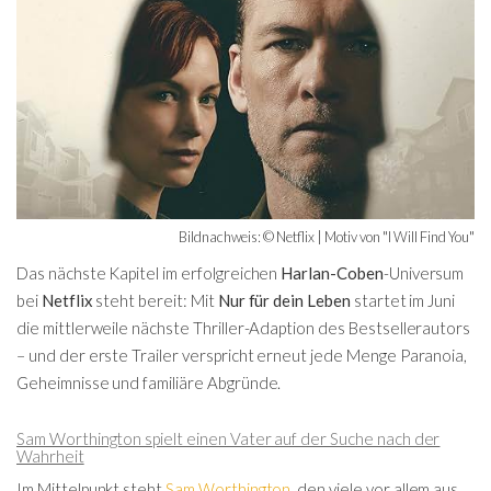
Bildnachweis: © Netflix | Motiv von "I Will Find You"
Das nächste Kapitel im erfolgreichen
Harlan-Coben
-Universum
bei
Netflix
steht bereit: Mit
Nur für dein Leben
startet im Juni
die mittlerweile nächste Thriller-Adaption des Bestsellerautors
– und der erste Trailer verspricht erneut jede Menge Paranoia,
Geheimnisse und familiäre Abgründe.
Sam Worthington spielt einen Vater auf der Suche nach der
Wahrheit
Im Mittelpunkt steht
Sam Worthington
, den viele vor allem aus