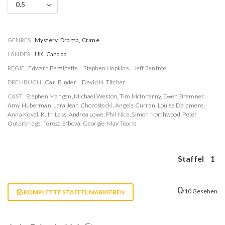
0.5
GENRES
Mystery, Drama, Crime
LÄNDER
UK, Canada
REGIE
Edward Bazalgette
Stephen Hopkins
Jeff Renfroe
DREHBUCH
Carl Binder
David N. Titcher
CAST
Stephen Mangan
,
Michael Weston
,
Tim McInnerny
,
Ewen Bremner
,
Amy Huberman
,
Lara Jean Chorostecki
,
Angela Curran
,
Louise Delamere
,
Anna Koval
,
Ruth Lass
,
Andrea Lowe
,
Phil Nice
,
Simon Northwood
,
Peter
Outerbridge
,
Tereza Srbová
,
Georgie-May Tearle
Staffel
1
0
/10 Gesehen
KOMPLETTE STAFFEL MARKIEREN