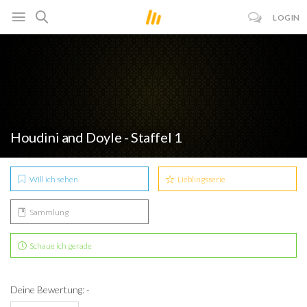
LOGIN
Houdini and Doyle - Staffel 1
Will ich sehen
Lieblingsserie
Sammlung
Schaue ich gerade
Deine Bewertung: -