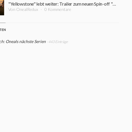
"Yellowstone" lebt weiter: Trailer zum neuen Spin-off "Dutton Ranch" stimmt auf Western-Nachschub ein
Von OnealRedux
0 Kommentare
STEN
h: Oneals nächste Serien
- 443 Einträge