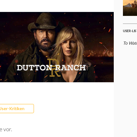
USER-LI
To Watc
User-Kritiken
e vor.