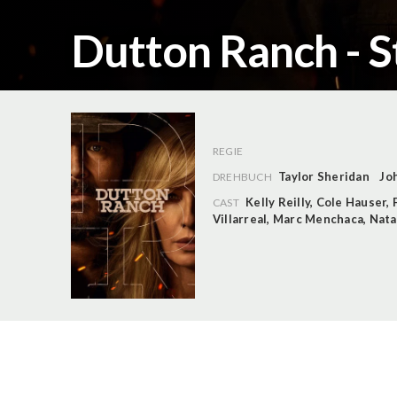
Dutton Ranch - St
REGIE
Taylor Sheridan
Jo
DREHBUCH
Kelly Reilly
,
Cole Hauser
,
CAST
Villarreal
,
Marc Menchaca
,
Nata