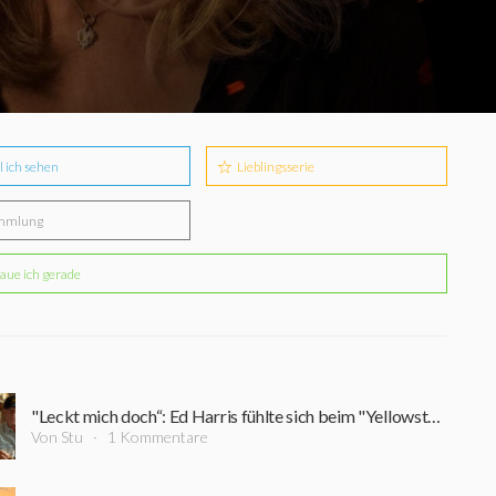
l ich sehen
Lieblingsserie
mmlung
aue ich gerade
"Leckt mich doch“: Ed Harris fühlte sich beim "Yellowstone"-Ableger "Dutton Ranch" unterfordert
Von Stu
1 Kommentare