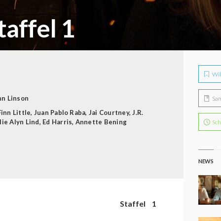
affel 1
Wil
hn Linson
Sa
Finn Little
,
Juan Pablo Raba
,
Jai Courtney
,
J.R.
lie Alyn Lind
,
Ed Harris
,
Annette Bening
Sch
NEWS
Staffel
1