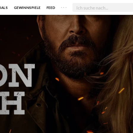
. . .
IALS
GEWINNSPIELE
FEED