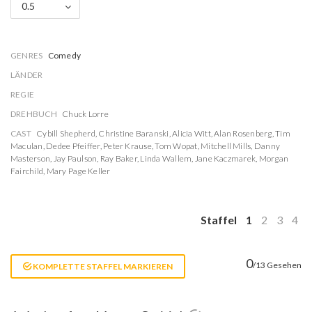
0.5
GENRES
Comedy
LÄNDER
REGIE
DREHBUCH
Chuck Lorre
CAST
Cybill Shepherd
,
Christine Baranski
,
Alicia Witt
,
Alan Rosenberg
,
Tim
Maculan
,
Dedee Pfeiffer
,
Peter Krause
,
Tom Wopat
,
Mitchell Mills
,
Danny
Masterson
,
Jay Paulson
,
Ray Baker
,
Linda Wallem
,
Jane Kaczmarek
,
Morgan
Fairchild
,
Mary Page Keller
Staffel
1
2
3
4
0
/13 Gesehen
KOMPLETTE STAFFEL MARKIEREN