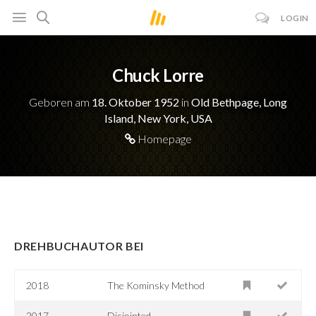
LOGIN
Chuck Lorre
Geboren am
18. Oktober 1952
in
Old Bethpage, Long
Island, New York, USA
Homepage
DREHBUCHAUTOR BEI
2018
The Kominsky Method
2017
Disjointed