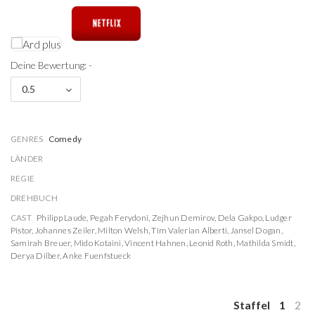
Deine Bewertung: -
0.5
GENRES
Comedy
LÄNDER
REGIE
DREHBUCH
CAST
Philipp Laude
,
Pegah Ferydoni
,
Zejhun Demirov
,
Dela Gakpo
,
Ludger
Pistor
,
Johannes Zeiler
,
Milton Welsh
,
Tim Valerian Alberti
,
Jansel Dogan
,
Samirah Breuer
,
Mido Kotaini
,
Vincent Hahnen
,
Leonid Roth
,
Mathilda Smidt
,
Derya Dilber
,
Anke Fuenfstueck
Staffel
1
2