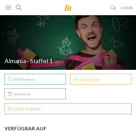
LOGIN
Almania - Staffel 1
(2021)
Will ich sehen
Lieblingsserie
Sammlung
Schaue ich gerade
VERFÜGBAR AUF