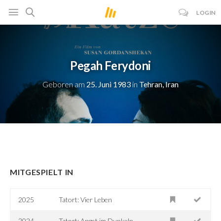
LOGIN
Pegah Ferydoni
Geboren am
25. Juni 1983
in
Tehran, Iran
MITGESPIELT IN
2025
Tatort: Vier Leben
2024
Tatort: Angst im Dunkeln